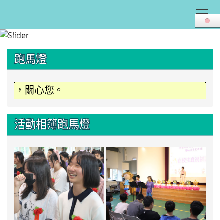
Tog
:::
跑馬燈
心您。
活動相簿跑馬燈
第44屆畢業典禮