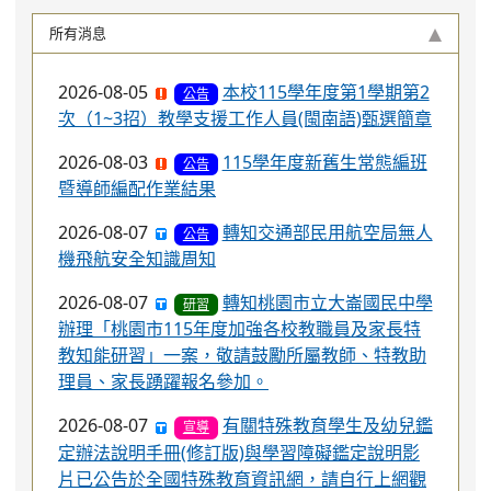
所有消息
2026-08-05
本校115學年度第1學期第2
公告
次（1~3招）教學支援工作人員(閩南語)甄選簡章
2026-08-03
115學年度新舊生常態編班
公告
暨導師編配作業結果
2026-08-07
轉知交通部民用航空局無人
公告
機飛航安全知識周知
2026-08-07
轉知桃園市立大崙國民中學
研習
辦理「桃園市115年度加強各校教職員及家長特
教知能研習」一案，敬請鼓勵所屬教師、特教助
理員、家長踴躍報名參加。
2026-08-07
有關特殊教育學生及幼兒鑑
宣導
定辦法說明手冊(修訂版)與學習障礙鑑定說明影
片已公告於全國特殊教育資訊網，請自行上網觀