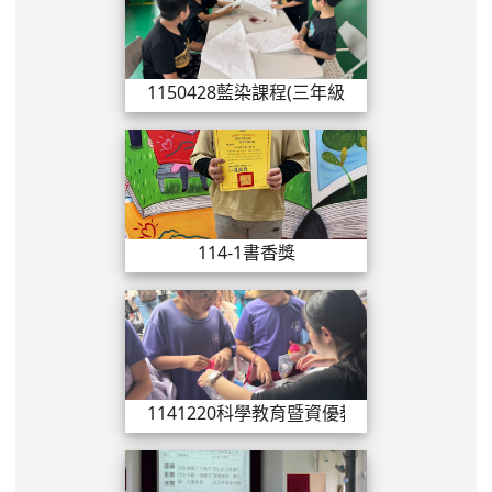
1150428藍染課程(三年級)
114-1書香獎
114-1書香獎
1141220科
1141220科學教育暨資優教育嘉年華
親職教育講座