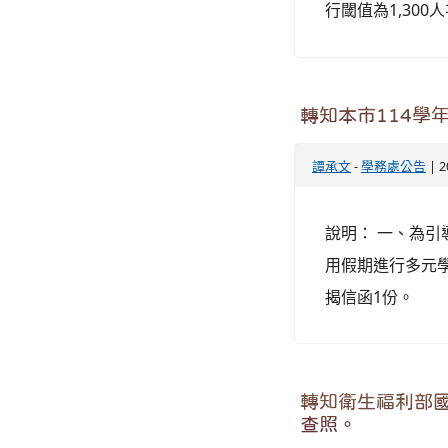
行閾值為1,30
轉知本市114學
譚承文
-
學務處公告
| 2
說明： 一、為
用假期進行多元
揭信函1份。
轉知衛生福利部國
查照。