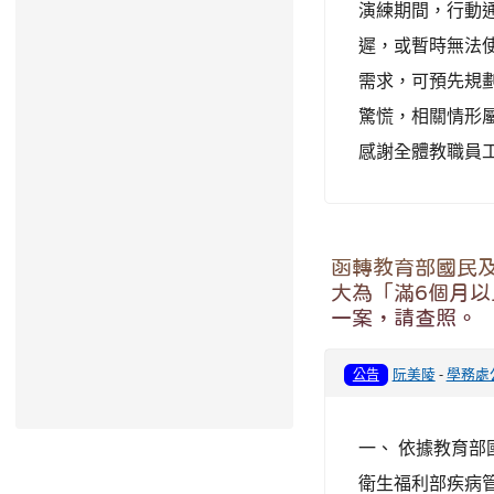
演練期間，行動
遲，或暫時無法
需求，可預先規劃
驚慌，相關情形
感謝全體教職員工
函轉教育部國民及
大為「滿6個月以
一案，請查照。
阮美陵
-
學務處
公告
一、 依據教育部國
衛生福利部疾病管