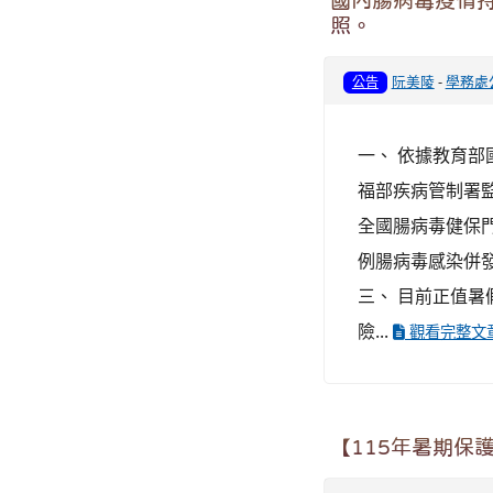
國內腸病毒疫情
照。
阮美陵
-
學務處
公告
一、 依據教育部國
福部疾病管制署監
全國腸病毒健保門診
例腸病毒感染併
三、 目前正值
險...
觀看完整文
【115年暑期保