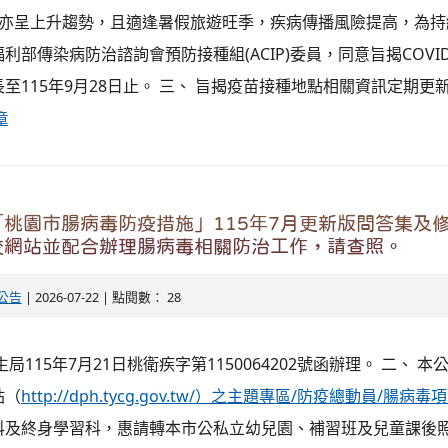
陽性率亦呈上升趨勢，且適逢暑假旅遊旺季，疾病傳播風險提高，為
利部傳染病防治諮詢會預防接種組(ACIP)委員，同意旨揭COVID
至115年9月28日止。 三、 旨揭疫苗接種地點相關資訊定期更
章
桃園市腸病毒防疫措施」115年7月更新版問答集及
校網站並配合辦理腸病毒相關防治工作，請查照。
公告
| 2026-07-22 | 點閱數： 28
局115年7月21日桃衛疾字第1150064202號函辦理。 二、 
站（
http://dph.tycg.gov.tw/）之主題專區/防疫總動員/腸病毒
科及終身學習科，惠請轉本市公私立幼兒園、補習班及兒童課後