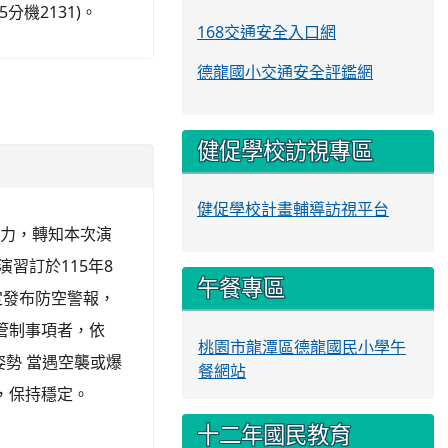
分機2131)。
168交通安全入口網
德龍國小交通安全評鑑網
健促學校訪視專區
健促學校計畫輔導訪視平台
能力，轉知本次演
習訂於115年8
午餐專區
定發布防空警報，
管制事項者，依
桃園市龍潭區德龍國民小學午
姿勢 當遇空襲或爆
餐網站
，保持穩定。
十二年國民教育