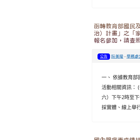
函轉教育部國民
治）計畫」之「
報名參加，請查
阮美陵
-
學務處
公告
一、 依據教育部國
活動相關資訊： (
六）下午2時至下午
採實體、線上舉行。