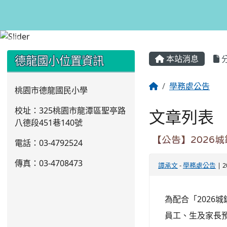
:::
:::
德龍國小位置資訊
本站消息
學務處公告
桃園市德龍國民小學
校址：325桃園市龍潭區聖亭路
文章列表
八德段451巷140號
【公告】2026
電話：03
-4792524
傳真：03-4708473
譚承文
-
學務處公告
| 2
為配合「202
員工、生及家長預