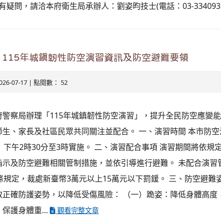
有疑問，請洽本府衛生局承辦人：劉姿昀技士(電話：03-3340935
115年城鎮韌性防空演習資訊及防空避難要領
026-07-17 | 點閱數： 52
府警察局辦理「115年城鎮韌性防空演習」，提升全民防空應變
生、家長及社區民眾共同關注並配合。 一、演習時間 本市防空演
）下午2時30分至3時實施。 二、演習配合事項 演習期間將依規
指示及防空避難相關管制措施，並依引導進行避難。 未配合演習
條規定，裁處新臺幣3萬元以上15萬元以下罰鍰。 三、防空避難
取正確防護姿勢，以降低受傷風險： （一）跪姿：降低身體高度
保護身體重...
觀看完整文章