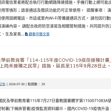
通訊電信業者將配合執行行動網路降速措施，手機行動上網可能
使用等情形；語音通話及簡訊功能仍可正常使用。 提醒事項： 
使用固網電話、市話或室內Wi-Fi等備援通訊方式。 請勿因行
屬演練內容。 請配合政府防空演習及相關管制措施，共同提升防
、生及家長...
觀看完整文章
學前教育署「114-115年度COVID-19疫苗接種計
上尚未接種之民眾」措施，延長至115年9月28日止
公告
| 2026-07-30 | 點閱數： 29
民及學前教育署115年7月27日臺教國署體字第1150071083A
制署(下稱疾管署)疫情監測資料顯示，國內COVID-19疫情升