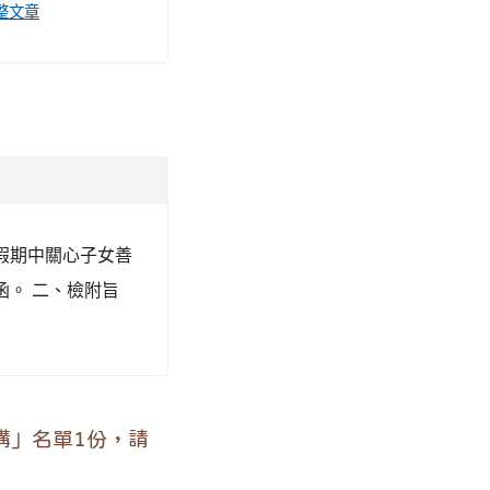
整文章
假期中關心子女善
函。 二、檢附旨
構」名單1份，請