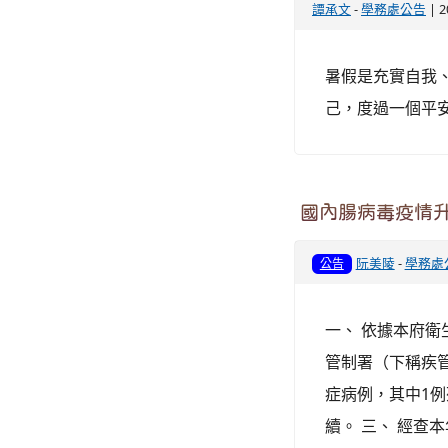
譚承文
-
學務處公告
| 2
暑假是充實自我
己，度過一個平
國內腸病毒疫情升
阮美陵
-
學務處
公告
一、 依據本府衛生
管制署（下稱疾管
症病例，其中1
續。 三、 經查