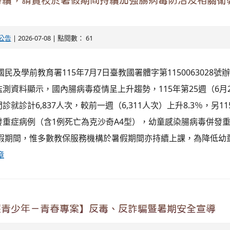
持續，請貴校於暑假期間持續加強腸病毒防治及相關衛
公告
| 2026-07-08 | 點閱數： 61
民及學前教育署115年7月7日臺教國署體字第1150063028號
測資料顯示，國內腸病毒疫情呈上升趨勢，115年第25週（6月2
就診計6,837人次，較前一週（6,311人次）上升8.3％，另1
發重症病例（含1例死亡為克沙奇A4型），幼童感染腸病毒併發
暑假期間，惟多數教保服務機構於暑假期間亦持續上課，為降低幼
章
護青少年－青春專案】反毒、反詐騙暨暑期安全宣導