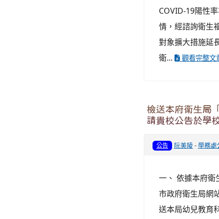
COVID-19
情，經諮詢衛生福
對象擴大措施延長
衛...
觀看完整文
檢送本府衛生局「
請貴校公告於學
阮美陵
-
學務處
公告
一、 依據本府衛生
市政府衛生局網
送本局幼兒教育