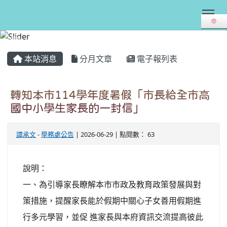
Tog
:::
本站消息
分月文章
電子報列表
轉知本市114學年度暑假「市長給全市高
國中小學生家長的一封信」
譚承文
-
學務處公告
| 2026-06-29 | 點閱數： 63
說明：
一、為引導家長瞭解本市市政及教育政策發展與對
策措施，提醒家長能於假期中關心子女善用假期進
行多元學習，並促 進家長與本府資訊交流提高彼此