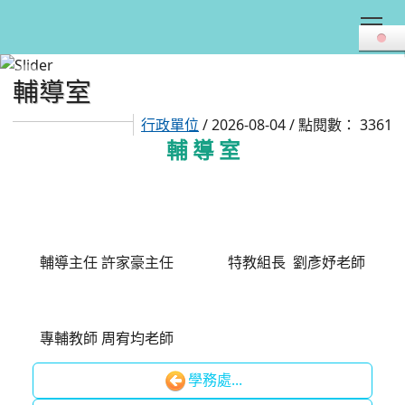
Tog
輔導室
:::
行政單位
/ 2026-08-04 / 點閱數： 3361
輔 導 室
輔導主任 許家豪主任
特教組長 劉彥妤老師
專輔教師 周宥均老師
學務處...