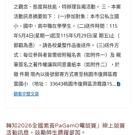
之觀念、態度與技能，特辦理旨揭活動。 三、本案
活動訊息摘要如下： (一)參加對象：本市公私立國
小、國中、高中職在學學生。 (二)送件時間：115
年5月4日(星期一)起至115年5月29日(星 期五)止（
郵戳為慿），請各校彙整作品後送件。 (三)送件方
式：每位參與者皆需檢附報名表（如附件一）及 親
筆簽名之著作權讓與同意書紙本（如附件二），於
徵 件期 限內以掛號郵寄方式寄至桃園市復興區霞
雲國小 （地址： 33643桃園市復興區流霞路15...
觀看完整文章
轉知2026全國素養PaGamO電競賽」線上競賽
活動訊息，鼓勵師生踴躍參加。