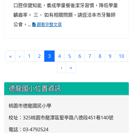
口腔保健知能，養成學童餐後潔牙習慣，降低學童
齲齒率。 三、 如有相關問題，請逕洽本市牙醫師
公會，...
觀看完整文章
(current)
«
‹
1
2
3
4
5
6
7
8
9
10
›
»
:::
德龍國小位置資訊
桃園市德龍國民小學
校址：325桃園市龍潭區聖亭路八德段451巷140號
電話：03
-4792524