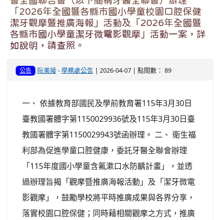
會全國聯合會（以下簡稱牙醫全聯會）辦理
「2026年全國暨各縣市國小學童校園口腔保健
潔牙觀摩暨推廣海報」活動及「2026年全國暨
各縣市國小學童潔牙微電影觀摩」活動一案，詳
如說明，請查照。
阮美陵
-
學務處公告
| 2026-04-07 | 點閱數： 89
公告
一、 依據教育部國民及學前教育署115年3月30日
臺教國署體字第1150029936號及115年3月30日臺
教國署體字第1150029943號函辦理。 二、 衛生福
利部為促進學童口腔健康，委託牙醫全聯會辦理
「115年度國小學童含氟漱口水防齲計畫」，並透
過辦理旨揭「觀摩暨推廣海報活動」及「潔牙微電
影觀摩」，鼓勵學校將平時推廣成果與各界分享，
落實校園口腔保健；同時藉相關觀摩之方式，推廣