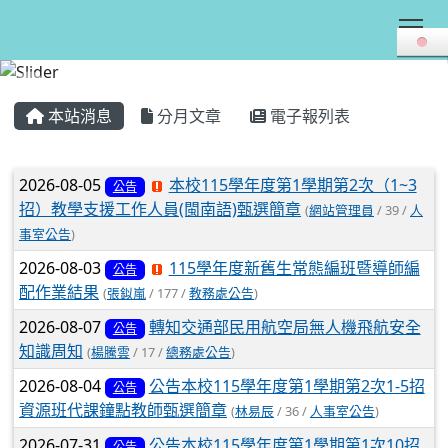
Tog
:::
本站消息
分月文章
電子報列表
文章列表
2026-08-05
本校115學年度第1學期第2次（1~3
公告
招）教學支援工作人員(閩南語)甄選簡章
(
網站管理員
/ 39 /
人
事室公告
)
2026-08-03
115學年度新舊生常態編班暨導師編
公告
配作業結果
(
張鉯嵐
/ 177 /
教務處公告
)
2026-08-07
轉知交通部民用航空局無人機飛航安全
公告
知識周知
(
楊騰雲
/ 17 /
總務處公告
)
2026-08-04
公告本校115學年度第1學期第2次1-5招
公告
資源班代課鐘點教師甄選簡章
(
林易辰
/ 36 /
人事室公告
)
2026-07-31
公告本校115學年度第1學期第1次10招
公告