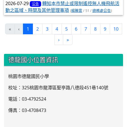
2026-07-29
轉知本市禁止或限制遙控無人機飛航活
公告
動之區域、時間及其他管理事項
(
楊騰雲
/ 51 /
總務處公告
)
(current)
«
‹
1
2
3
4
5
6
7
8
9
10
›
»
:::
德龍國小位置資訊
桃園市德龍國民小學
校址：325桃園市龍潭區聖亭路八德段451巷140號
電話：03
-4792524
傳真：03-4708473