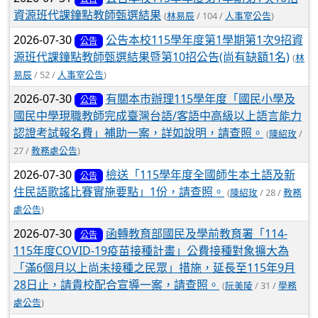
資源班代課鐘點教師甄選結果
(
林易辰
/ 104 /
人事室公告
)
2026-07-30
公告本校115學年度第1學期第1次9招資
公告
源班代課鐘點教師甄選結果暨第10招公告(尚有缺額1名)
(
林
易辰
/ 52 /
人事室公告
)
2026-07-30
有關本市辦理115學年度「國民小學及
公告
國民中學現職教師完成臺灣台語/客語中高級以上語言能力
認證考試報名費」補助一案，詳如說明，請查照。
(
陳紹玫
/
27 /
教務處公告
)
2026-07-30
檢送「115學年度全國師生本土語及新
公告
住民語歌謠比賽實施要點」1份，請查照。
(
陳紹玫
/ 28 /
教務
處公告
)
2026-07-30
函轉教育部國民及學前教育署「114-
公告
115年度COVID-19疫苗接種計畫」公費接種對象擴大為
「滿6個月以上尚未接種之民眾」措施，延長至115年9月
28日止，請貴校配合宣導一案，請查照。
(
阮美陵
/ 31 /
學務
處公告
)