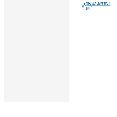
1) 第53期 水蓮花詩
刊.pdf