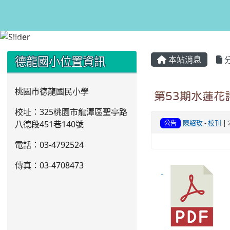
:::
:::
德龍國小位置資訊
本站消息
桃園市德龍國民小學
第53期水蓮花
校址：325桃園市龍潭區聖亭路
陳紹玫
-
校刊
| 
八德段451巷140號
公告
電話：03
-4792524
傳真：03-4708473