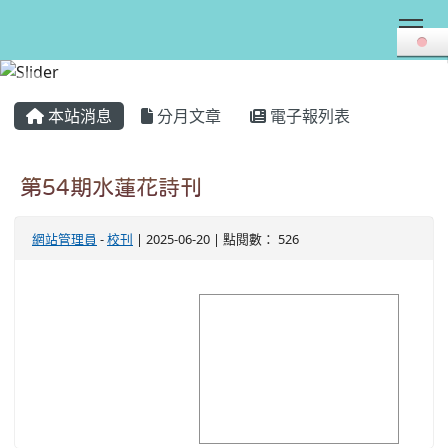
Tog
:::
本站消息
分月文章
電子報列表
第54期水蓮花詩刊
網站管理員
-
校刊
| 2025-06-20 | 點閱數： 526
image