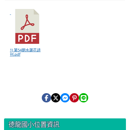
1) 第54期水蓮花詩
刊.pdf
:::
德龍國小位置資訊