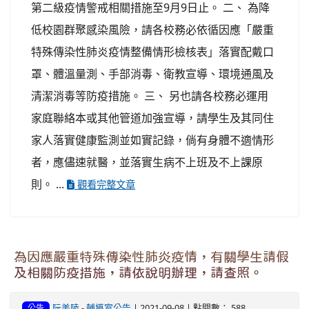
第二級疫情警戒相關措施至9月9日止。 二、 為降
低校園群聚感染風險，請各校務必依循因應「嚴重
特殊傳染性肺炎疫情整備情形檢核表」落實配戴口
罩、體溫量測、手部消毒、衛教宣導、環境通風及
清潔消毒等防疫措施。 三、 另也請各校務必運用
家庭聯絡本或其他管道加強宣導，請學生及其同住
家人落實健康監測並如實記錄，倘有身體不適情形
者，應儘速就醫，並落實生病不上班及不上課原
則。 ...
觀看完整文章
為因應嚴重特殊傳染性肺炎疫情，有關學生請假
及相關防疫措施，請依說明辦理，請查照。
阮美陵
-
輔導室公告
| 2021-09-08 | 點閱數： 588
公告