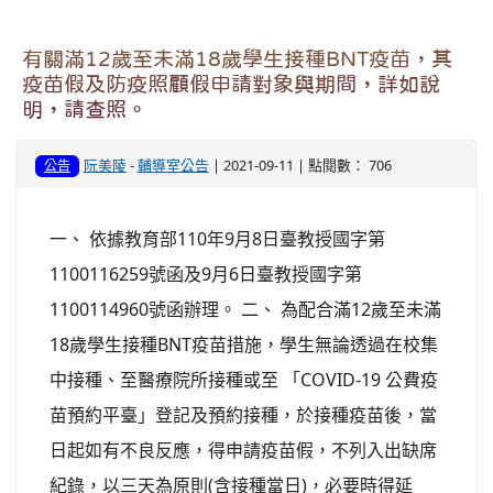
有關滿12歲至未滿18歲學生接種BNT疫苗，其
疫苗假及防疫照顧假申請對象與期間，詳如說
明，請查照。
阮美陵
-
輔導室公告
| 2021-09-11 | 點閱數： 706
公告
一、 依據教育部110年9月8日臺教授國字第
1100116259號函及9月6日臺教授國字第
1100114960號函辦理。 二、 為配合滿12歲至未滿
18歲學生接種BNT疫苗措施，學生無論透過在校集
中接種、至醫療院所接種或至 「COVID-19 公費疫
苗預約平臺」登記及預約接種，於接種疫苗後，當
日起如有不良反應，得申請疫苗假，不列入出缺席
紀錄，以三天為原則(含接種當日)，必要時得延