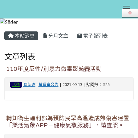
Tog
:::
本站消息
分月文章
電子報列表
文章列表
110年度反性/別暴力微電影競賽活動
陳紹玫
-
輔導室公告
| 2021-09-13 | 點閱數： 525
活動
轉知衛生福利部為預防民眾高溫造成熱傷害建置
「樂活氣象APP－健康氣象服務」，請查照。