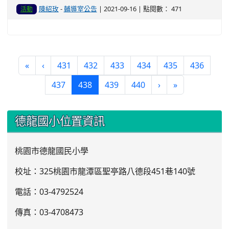
陳紹玫
-
輔導室公告
| 2021-09-16 | 點閱數： 471
活動
«
‹
431
432
433
434
435
436
(current)
437
438
439
440
›
»
:::
德龍國小位置資訊
桃園市德龍國民小學
校址：325桃園市龍潭區聖亭路八德段451巷140號
電話：03
-4792524
傳真：03-4708473