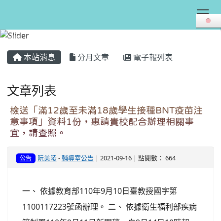
Tog
:::
本站消息
分月文章
電子報列表
文章列表
檢送「滿12歲至未滿18歲學生接種BNT疫苗注
意事項」資料1份，惠請貴校配合辦理相關事
宜，請查照。
阮美陵
-
輔導室公告
| 2021-09-16 | 點閱數： 664
公告
一、 依據教育部110年9月10日臺教授國字第
1100117223號函辦理。 二、 依據衛生福利部疾病