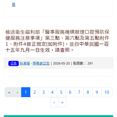
章
檢送衛生福利部「醫事服務機構辦理口腔預防保
健服務注意事項」第三點、第六點及第五點附件
1、附件4修正規定(如附件)，並自中華民國一百
十五年九月一日生效，請查照。
阮美陵
-
學務處公告
| 2026-05-20 | 點閱數： 291
公告
(current)
«
‹
1
2
3
4
5
6
7
8
9
10
›
»