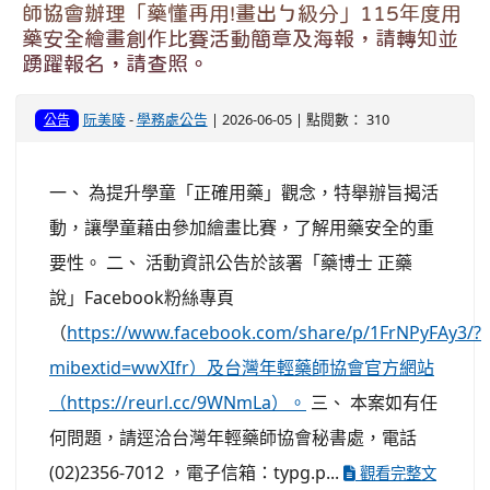
師協會辦理「藥懂再用!畫出ㄅ級分」115年度用
藥安全繪畫創作比賽活動簡章及海報，請轉知並
踴躍報名，請查照。
阮美陵
-
學務處公告
| 2026-06-05 | 點閱數： 310
公告
一、 為提升學童「正確用藥」觀念，特舉辦旨揭活
動，讓學童藉由參加繪畫比賽，了解用藥安全的重
要性。 二、 活動資訊公告於該署「藥博士 正藥
說」Facebook粉絲專頁
（
https://www.facebook.com/share/p/1FrNPyFAy3/?
mibextid=wwXIfr）及台灣年輕藥師協會官方網站
（https://reurl.cc/9WNmLa）。
三、 本案如有任
何問題，請逕洽台灣年輕藥師協會秘書處，電話
(02)2356-7012 ，電子信箱：typg.p...
觀看完整文