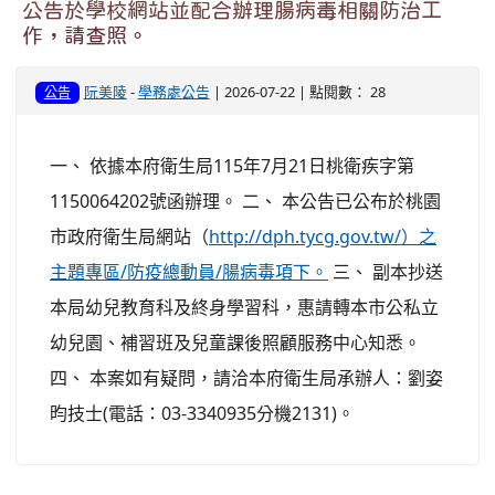
公告於學校網站並配合辦理腸病毒相關防治工
作，請查照。
阮美陵
-
學務處公告
| 2026-07-22 | 點閱數： 28
公告
一、 依據本府衛生局115年7月21日桃衛疾字第
1150064202號函辦理。 二、 本公告已公布於桃園
市政府衛生局網站（
http://dph.tycg.gov.tw/）之
主題專區/防疫總動員/腸病毒項下。
三、 副本抄送
本局幼兒教育科及終身學習科，惠請轉本市公私立
幼兒園、補習班及兒童課後照顧服務中心知悉。
四、 本案如有疑問，請洽本府衛生局承辦人：劉姿
昀技士(電話：03-3340935分機2131)。