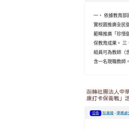
一、 依據教育部國
實校園推廣全民
範疇推廣「珍惜
保教育成果。 
組員可為教師（
含一名現職教師。 
函轉社團法人中華
康打卡保衛戰」
阮美陵
-
學務處
公告