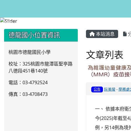
:::
:::
德龍國小位置資訊
本站消息
文章列表
桃園市德龍國民小學
校址：325桃園市龍潭區聖亭路
為維護幼童健康及
八德段451巷140號
（MMR）疫苗
電話：03
-4792524
阮美陵
-
學務處
公告
傳真：03-4708473
一、 依據本府衛生
今(2025)年
例，另14例為境