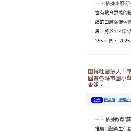
一、 依據本府衛生
富有教育意義的
續的口腔保健習慣
段，將於114年
255。 四、 20
函轉社團法人中華
國暨各縣市國小
查照。
阮美陵
-
學務處
公告
一、 依據教育部國
推廣口腔衛生保