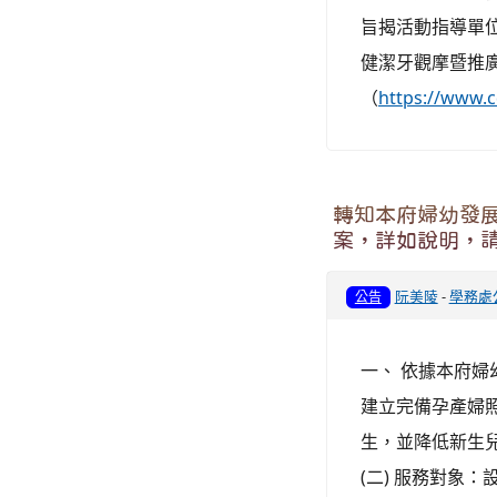
旨揭活動指導單位
健潔牙觀摩暨推
（
https://w
轉知本府婦幼發展
案，詳如說明，
阮美陵
-
學務處
公告
一、 依據本府婦幼
建立完備孕產婦
生，並降低新生兒死
(二) 服務對象