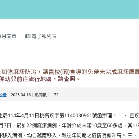
分月文章
電子報列表
加強麻疹防治，請貴校(園)宣導避免帶未完成麻疹腮
接種幼兒前往流行地區，請查照。
公告
| 2025-04-16 | 點閱數： 172
局114年4月11日桃衛疾字第1140030961號函辦理。 二、 
截至4月7日，累計22例麻疹病例，年齡介於未滿10歲至60多歲，其
外移入病例，均自越南移入，較往年同期之疫情明顯升高。 三、