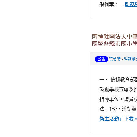
般個案。 ...
觀
函轉社團法人中華
國暨各縣市國小
阮美陵
-
學務處
公告
一、 依據教育部國
鼓勵學校宣導及
指導單位，請貴校
法」1份，活動辦
衛生活動」下載