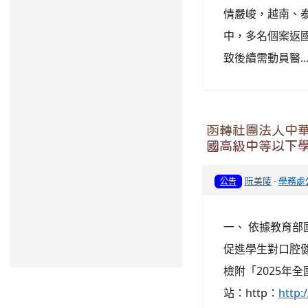
情嚴峻，越南、
中，多名個案返
致後續需動員醫..
函轉社團法人中華
國高級中等以下
阮美陵
-
學務處
公告
一、 依據教育部國
促進學生對口腔
檢附「2025年
站：http：
htt