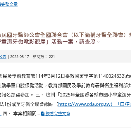
看完整文章
民國牙醫師公會全國聯合會（以下簡稱牙醫全聯會）辦
學童潔牙微電影觀摩」活動一案，請查照。
公告
| 2025-03-17 | 點閱數： 221
民及學前教育署114年3月12日臺教國署學字第1140024632號
推動學童口腔保健活動，教育部國民及學前教育署與衛生福利部
報名踴躍參加。 三、 檢附「2025年全國暨各縣市國小學童潔
法1份或至牙醫全聯會網站（
https://www.cda.org.tw）
。
四、 本案相關問...
觀看完整文章