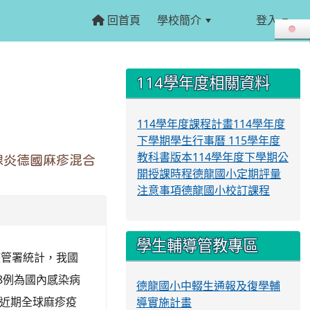
回首頁
學校簡介
登入
:::
:::
114學年度相關資料
114學年度課程計畫
114學年度
下學期學生行事曆
115學年度
教科書版本
114學年度下學期公
腺炎德國麻疹混合
開授課時程
德龍國小定期評量
注意事項
德龍國小校訂課程
學生輔導管教專區
查疾管署統計，我國
中8例為國內感染病
德龍國小中輟生通報及復學輔
 近期全球麻疹疫
導實施計畫