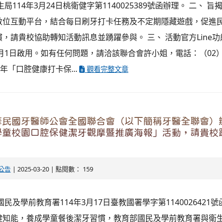
局114年3月24日桃衛健字第1140025389號函辦理。 二、 
數位互動平台，結合每日刷牙打卡任務及不定期隱藏遊戲，促進
，請貴校協助轉知活動訊息並踴躍參與。 三、 活動官方Line
4月1日啟用。如有任何問題，請洽該聯合會許小姐，電話：（02）25
25 年「口腔健康打卡保...
觀看完整文章
民國牙醫師公會全國聯合會（以下簡稱牙醫全聯會）辦
學童校園口腔保健潔牙觀摩暨推廣海報」活動，請貴校
公告
| 2025-03-20 | 點閱數： 159
民及學前教育署114年3月17日臺教國署學字第1140026421號
健知能，養成學童餐後潔牙習慣，教育部國民及學前教育署與衛