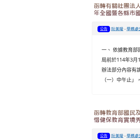
函轉有關社團法人
年全國暨各縣市
阮美陵
-
學務處
公告
一、 依據教育部國
局前於114年3月
辦法部分內容有誤
（一）中午止」，更
函轉教育部國民及
惜健保教育實境
阮美陵
-
學務處
公告