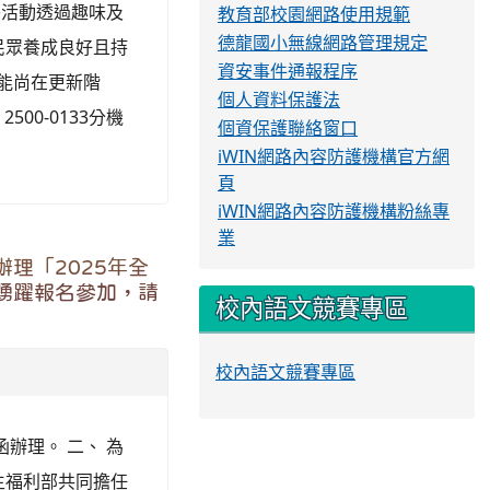
旨揭活動透過趣味及
教育部校園網路使用規範
德龍國小無線網路管理規定
民眾養成良好且持
資安事件通報程序
功能尚在更新階
個人資料保護法
00-0133分機
個資保護聯絡窗口
iWIN網路內容防護機構官方網
頁
iWIN網路內容防護機構粉絲專
業
理「2025年全
踴躍報名參加，請
校內語文競賽專區
校內語文競賽專區
函辦理。 二、 為
生福利部共同擔任