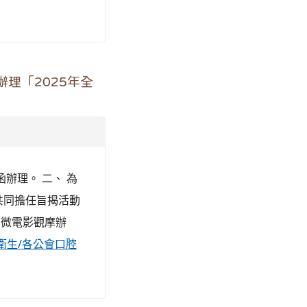
理「2025年全
函辦理。 二、 為
共同擔任旨揭活動
牙微電影觀摩辦
「口腔衛生/各公會口腔