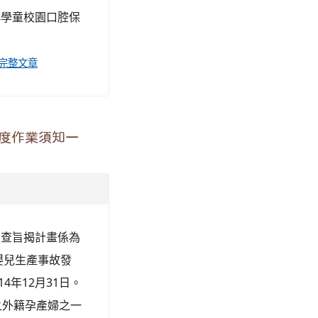
小學童校園口腔保
完整文章
年度作業須知一
、 查旨揭計畫係為
嬰兒生產事故發
4年12月31日。
之外籍孕產婦之一