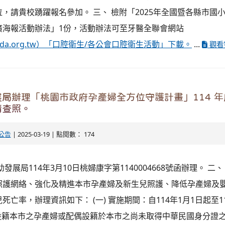
，請貴校踴躍報名參加。 三、 檢附「2025年全國暨各縣市國
廣海報活動辦法」1份，活動辦法可至牙醫全聯會網站
ww.cda.org.tw）「口腔衛生/各公會口腔衛生活動」下載。
...
觀看
局辦理「桃園市政府孕產婦全方位守護計畫」114 
請查照。
公告
| 2025-03-19 | 點閱數： 174
發展局114年3月10日桃婦康字第1140004668號函辦理。 二
照護網絡、強化及精進本市孕產婦及新生兒照護、降低孕產婦及
亡率，辦理資訊如下： (一) 實施期間：自114年1月1日起至11
：設籍本市之孕產婦或配偶設籍於本市之尚未取得中華民國身分證