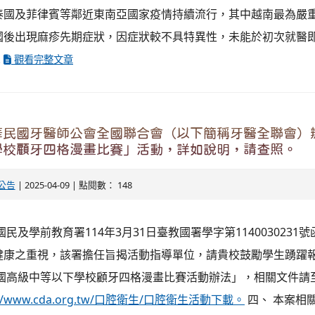
泰國及菲律賓等鄰近東南亞國家疫情持續流行，其中越南最為嚴
國後出現麻疹先期症狀，因症狀較不具特異性，未能於初次就醫
.
觀看完整文章
民國牙醫師公會全國聯合會（以下簡稱牙醫全聯會）辦
學校顧牙四格漫畫比賽」活動，詳如說明，請查照。
公告
| 2025-04-09 | 點閱數： 148
民及學前教育署114年3月31日臺教國署學字第1140030231號
健康之重視，該署擔任旨揭活動指導單位，請貴校鼓勵學生踴躍報
全國高級中等以下學校顧牙四格漫畫比賽活動辦法」，相關文件請
p://www.cda.org.tw/口腔衛生/口腔衛生活動下載。
四、 本案相