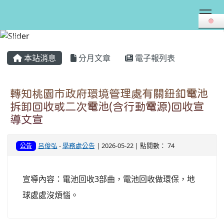
Tog
:::
本站消息
分月文章
電子報列表
轉知桃園市政府環境管理處有關鈕釦電池
拆卸回收或二次電池(含行動電源)回收宣
導文宣
呂俊弘
-
學務處公告
| 2026-05-22 | 點閱數： 74
公告
宣導內容：電池回收3部曲，電池回收做環保，地
球處處沒煩惱。