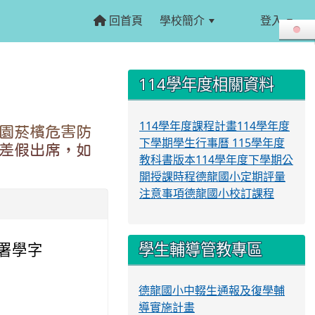
回首頁
學校簡介
登入
:::
:::
114學年度相關資料
114學年度課程計畫
114學年度
園菸檳危害防
下學期學生行事曆
115學年度
差假出席，如
教科書版本
114學年度下學期公
開授課時程
德龍國小定期評量
注意事項
德龍國小校訂課程
學生輔導管教專區
國署學字
德龍國小中輟生通報及復學輔
導實施計畫