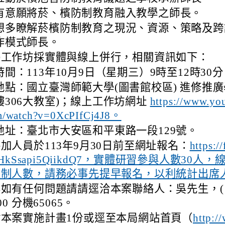
有意願將菸、檳防制教育融入教學之師長。
想多瞭解菸檳防制教育之現況、資源、策略及跨
作模式師長。
揭工作坊採實體與線上併行，相關資訊如下：
時間：113年10月9日（星期三）9時至12時30
地點：國立臺灣師範大學(圖書館校區) 進修推廣學
樓306大教室)；線上工作坊網址
https://www.yo
/watch?v=0XcPIfCj4J8。
地址：臺北市大安區和平東路一段129號。
加人員於113年9月30日前至網址報名：
https:/
r6HkSsapi5QiikdQ7，實體研習參與人數30人
限制人數，請務必事先提早報名，以利統計出席
如有任何問題請請逕洽本案聯絡人：吳先生，( 02
00 分機65065。
附本案實施計畫1份或逕至本局網站首頁（
http:/