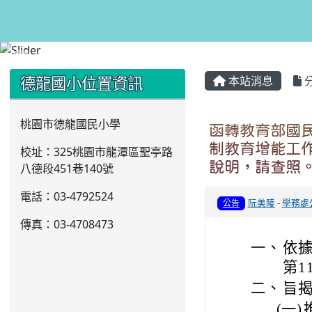
:::
:::
德龍國小位置資訊
本站消息
桃園市德龍國民小學
函轉教育部國
制教育增能工
校址：325桃園市龍潭區聖亭路
說明，請查照
八德段451巷140號
電話：03
-4792524
阮美陵
-
學務處
公告
傳真：03-4708473
一、
依據
第1
二、
旨
(一)