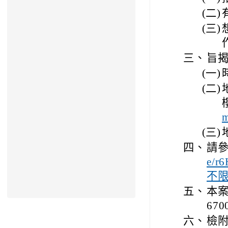
(二)
(三)
三、
旨
(一)
(二)
m
(三)
四、
請參
e/
不
五、
本案
670
六、
檢