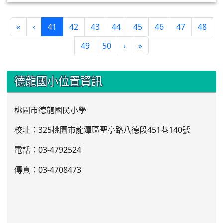
(current)
«
‹
41
42
43
44
45
46
47
48
49
50
›
»
:::
德龍國小位置資訊
桃園市德龍國民小學
校址：325桃園市龍潭區聖亭路八德段451巷140號
電話：03
-4792524
傳真：03-4708473