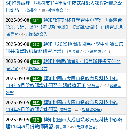
組)輔導辦理 「桃園市114年度生成式AI融入課程計畫之深
化研習」
(
黃昱寧
/ 48 /
教務處公告
)
2025-09-08
轉知教育部終身學習中心辦理「臺灣台
研習
語語言能力認證【考試輔導班】【實體/遠距】」研習訊息
(
黃昱寧
/ 47 /
教務處公告
)
2025-09-08
轉知「2025桃園市國民小學中外師資培
研習
訓共識營教師增能研習計畫」
(
黃昱寧
/ 42 /
教務處公告
)
2025-09-08
轉知桃園教師會9、10月辦理多元研習
研習
(
黃昱寧
/ 42 /
教務處公告
)
2025-09-08
轉知桃園市大園自造教育及科技中心
研習
114年9月份教師增能研習主題誤植更正
(
黃昱寧
/ 40 /
教務處
公告
)
2025-09-05
轉知桃園市大園自造教育及科技中心
研習
114年9月份教師增能研習
(
黃昱寧
/ 47 /
教務處公告
)
2025-09-05
轉知桃園市大成自造教育及科技中心辦
研習
理114年9月份教師研習
(
黃昱寧
/ 45 /
教務處公告
)