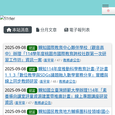
Tog
:::
本站消息
分月文章
電子報列表
文章列表
2025-09-08
轉知國際教育中心夥伴學校（觀音高
研習
中）辦理「114學年度桃園市國際教育跨校社群第一次研
習工作坊」資訊一案
(
黃昱寧
/ 47 /
教務處公告
)
2025-09-08
轉知114年度推動科學教育計畫-子計畫
研習
1_1_3「數位教學與SDGs議題融入數學實務分享」實體與
線上同步教師研習
(
黃昱寧
/ 48 /
教務處公告
)
2025-09-08
轉知國立臺灣師範大學辦理114年「素
研習
養導向課室評量資源建置暨推廣計畫」線上專題講座研習
資訊
(
黃昱寧
/ 47 /
教務處公告
)
2025-09-08
轉知國民教育地方輔導團科技領域(國小
研習