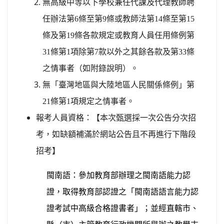
無高級中等以下學校兼任代課及代理教師聘
任辦法第
6
條至第
9
條或教師法第
14
條至第
15
條及第
19
條各款規定或教育人員任用條例第
31
條第
1
項除第
7
款以外之其餘各款及第
33
條
之情事者（如附錄說明）。
無「臺灣地區與大陸地區人民關係條例」第
21
條第
1
項規定之情事者。
報考人員資格：【本次甄選採一次公告分次招
考，如缺額補滿於網站公告且不再進行下階段
招考】
閩南語：參加教育部辦理之閩南語能力認
證，取得教育部認證之「閩南語語言能力認
證考試中高級合格證書者」；並經直轄市、