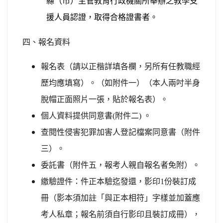
縣（市）主管教育行政機關所舉辦之教學支
援人員認證，取得合格證書者。
四、報名資料
報名表
（請以正楷詳填各欄，另所有任教職經
歷均應填寫）。（如附件一）（本人兩吋半身
脫帽正面照片一張，貼於報名表）。
個人資料提供同意書
(
附件二
)
。
查閱性侵害犯罪加害人登記檔案同意書（附件
三）。
委託書（附件五，報考人親自報名者免附）。
繳驗證件：件
正本驗迄發還，
影印
1
份裝訂成
冊（影本須加註「與正本相符」字樣並加蓋應
考人私章；報名前須自行影印且裝訂成冊），