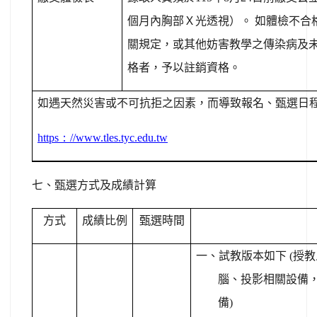
個月內胸部Ｘ光透視）。
如體檢不合
關規定，或其他妨害教學之傳染病及
格者，予以註銷資格。
如遇天然災害或不可抗拒之因素，而導致報名、甄選日
https
：
//www.tles.tyc.edu.tw
七、
甄選方式及成績計算
方式
成績比例
甄選時間
一、試教版本如下
(
授教
腦、投影相關設備
備)