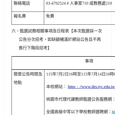
聯絡電話
03-4792524 #
人事室
710
或教務處
210
報名費
免費
六、甄選試務相關事項及日程表
【本次甄選採一次
公告分次招考，如缺額補滿於網站公告且不再
進行下階段招考】
事項
簡章公告時間及
115
年
7
月
2
日
16
時至
115
年
7
月
14
日
16
時
地點
本校網站：
https
：
//www.tles.tyc.edu.tw
桃園市代理代課教師甄選公告服務網
全國高級中等以下學校教師選聘網：
h