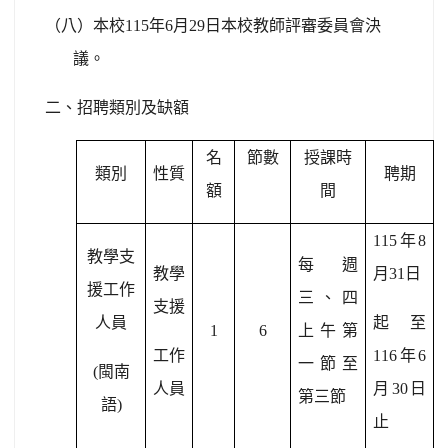
（八）
本校
115
年
6
月
29
日本校教師評審委員會決
議。
二、招聘類別及缺額
名
節數
授課時
類別
性質
聘期
額
間
115
年
8
教學支
每週
教學
月
31
日
援工作
三、四
支援
人員
起至
1
6
上午第
工作
116
年
6
一節至
(
閩南
人員
月
30
日
第三節
語
)
止