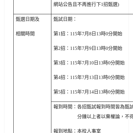
網站公告且不再進行下
1
招甄選
)
甄選日期及
甄試日期：
相關時間
第
1
招：
115
年
7
月
8
日
13
時
0
分開始
第
2
招：
115
年
7
月
9
日
13
時
0
分開始
第
3
招：
115
年
7
月
10
日
13
時
0
分開始
第
4
招：
115
年
7
月
13
日
13
時
0
分開始
第
5
招：
115
年
7
月
14
日
13
時
0
分開始
報到時間：
各招甄試報到時間皆為甄
分鐘以上者以棄權論，不
報到地點：本校人事室