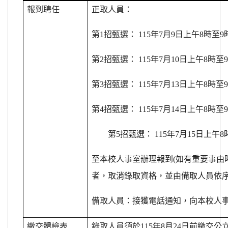
報到聘任
正取人員：
第
1
招甄選：
115
年
7
月
9
日上午
8
時至
9
第
2
招甄選：
115
年
7
月
10
日上午
8
時至
9
第
3
招甄選：
115
年
7
月
13
日上午
8
時至
9
第
4
招甄選：
115
年
7
月
14
日上午
8
時至
9
第
5
招甄選：
115
年
7
月
15
日上午
8
至本校人事室辦理報到
(
如有重要事由
者，取消錄取資格，並由備取人員依
備取人員：接獲電話通知，向本校人
繳交體檢表
錄取人員須於
115
年
8
月
24
日前繳交公