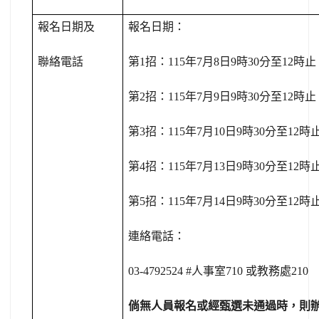
報名日期及
報名日期：
聯絡電話
第
1
招：
115
年
7
月
8
日
9
時
30
分至
12
時止
第
2
招：
115
年
7
月
9
日
9
時
30
分至
12
時止
第
3
招：
115
年
7
月
10
日
9
時
30
分至
12
時
第
4
招：
115
年
7
月
13
日
9
時
30
分至
12
時
第
5
招：
115
年
7
月
14
日
9
時
30
分至
12
時
連絡電話：
03-4792524 #
人事室
710
或教務處
210
倘無人員報名或經甄選未通過時，則