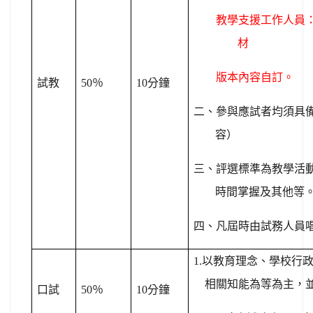
教學支援工作人員
材
版本內容自訂。
試教
50
％
10
分鐘
二、參與應試者均須具
容）
三、評選標準為教學活
時間掌握及其他等
四、凡屆時由試務人員
1.
以教育理念、學校行
相關知能為等為主，
口試
50
％
10
分鐘