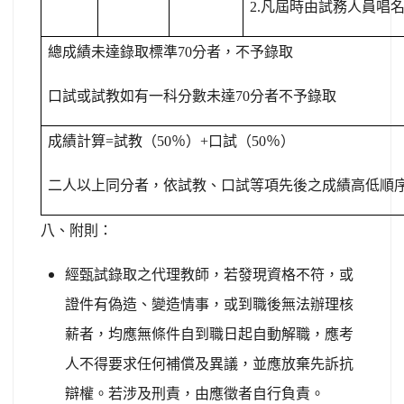
2.
凡屆時由試務人員唱
總成績未達錄取標準
70
分者，不予錄取
口試或試教如有一科分數未達
70
分者不予錄取
成績計算
=
試教（
50
％
）
+
口試（
50
％）
二人以上同分者，依試教、口試等項先後之成績高低順
八、附則：
經甄試錄取之代理教師，若發現資格不符，或
證件有偽造、變造情事，或到職後無法辦理核
薪者，均應無條件自到職日起自動解職，應考
人不得要求任何補償及異議，並應放棄先訴抗
辯權。若涉及刑責，由應徵者自行負責。