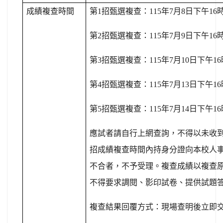
成績複查時間
第
1
招甄選複查：
115
年
7
月
8
日下午
16
第
2
招甄選複查：
115
年
7
月
9
日下午
16
第
3
招甄選複查：
115
年
7
月
10
日下午
16
第
4
招甄選複查：
115
年
7
月
13
日下午
16
第
5
招甄選複查：
115
年
7
月
14
日下午
16
應試者請自行上網查詢，不得以未收
招成績複查時間內持身分證向本校人
不合者，不予受理。複查成績以複查
不得要求調閱、影印試卷、提供試題
複查結果回覆方式：現場查明後立即