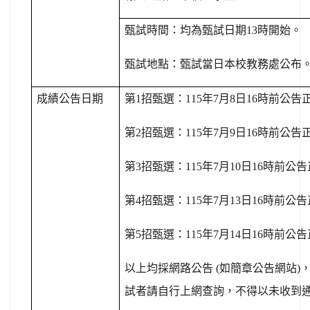
甄試時間：均為甄試日期
13
時
開始
。
甄試地點：甄試當日本校教務處公布
成績公告日期
第
1
招甄選：
115
年
7
月
8
日
16
時前公告
第
2
招甄選：
115
年
7
月
9
日
16
時前公告
第
3
招甄選：
115
年
7
月
10
日
16
時前公告
第
4
招甄選：
115
年
7
月
13
日
16
時前公告
第
5
招甄選：
115
年
7
月
14
日
16
時前公告
以上均採網路公告
(
如簡章公告網站
)
試者請自行上網查詢，不得以未收到