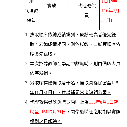
用
1
日起至
實缺
1
代理教保
代理教
116
年
7
月
員
保員
31
日止
錄取順序依總成績排列，成績較高者優先錄
取。若總成績相同，則依試教、口試等順序依
序優先錄取。
本次招聘教師在學期中離職時，則由備取人員
依序遞補
。
另依序擇優備取若干名，備取資格保留至
115
年
11
月
31
日
止
，並以補足當次缺額為限
。
代理
教保員
甄選聘期原則上為
115
年
8
月
1
日起
聘至
116
年
7
月
31
日
，開學後聘任之聘期以實際
報到之日起聘。