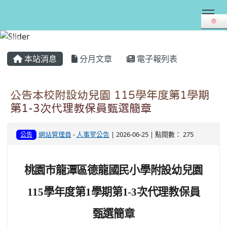
Tog
:::
本站消息
分月文章
電子報列表
公告本校附設幼兒園 115學年度第1學期
第1-3次代理教保員甄選簡章
網站管理員
-
人事室公告
| 2026-06-25 | 點閱數： 275
公告
桃園市龍潭區德龍國民小學附設幼兒園
115
學年度第
1
學期第
1-3
次代理教保員
甄選簡章