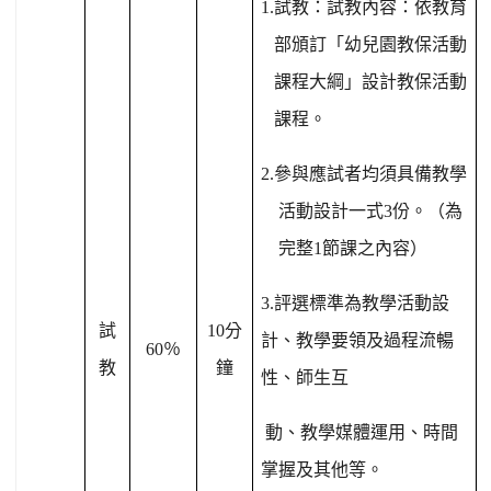
1.
試教：
試教內容：依教育
部頒訂「幼兒園教保活動
課程大綱」設計教保活動
課程。
2.
參與應試者均須具備教學
活動設計一式
3
份。（為
完整
1
節課之內容）
3.
評選標準為教學活動設
試
10
分
計、教學要領及過程流暢
60
％
教
鐘
性、師生互
動、教學媒體運用、時間
掌握及其他等。