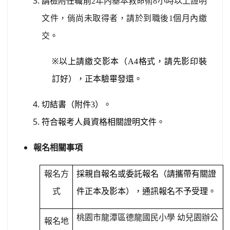
請檢附任職前
2
年內基本救命術
8
小時以上證明
文件，倘尚未取得者，請於到職後
1
個月內繳
交
。
※
以上請繳交影本（
A4
格式，請先影印裝
訂好），正本驗畢發還。
切結書（附件
3
）。
符合報考人員資格相關證明文件。
報名相關事項
報名方
採親自報名或委託報名
（請攜帶有關證
式
件正本及影本），通訊報名不予受理。
桃園市龍潭區德龍國民小學
幼兒園辦公
報名地