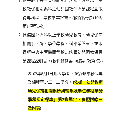
修畢經中央主管機關認可之國內專科以上學
校教保相關系科之幼兒園教保專業課程且取
得專科以上學校畢業證書。
(
教保條例第
10
條
第
1
項第
1
款
)
具備國外專科以上學校幼兒教育、幼兒保育
相關系、所、學位學程、科畢業證書，並取
得經中央主管機關發給之修畢幼兒園教保專
業課程證明書。
(
教保條例第
10
條第
1
項第
2
款
)
※102
年
8
月
1
日起入學者，並須修畢教保專
業課程至少三十二學分。
(
依據「幼兒教育
幼兒保育相關系所與輔系及學位學程學分
學程認定標準」第
2
條規定，參照附錄三
及附表
)