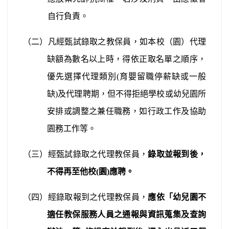
自行負責。
（二）凡經甄試錄取之教保員，如本校（園）代理
缺額為數名以上時，得依正取名單之順序，
優先選擇代理類別
(
育嬰留職停薪缺或一般
缺
)
及代理聘期，但不得拒絕學校或幼兒園所
安排或調整之兼任職務，如行政工作及協助
園務工作等。
（三）經甄試錄取之代理教保員，
錄取並報到後，
不得再至他校
(
園
)
應聘。
（四）經錄取報到之代理教保員，
應依「幼兒園不
適任教保服務人員之通報與資訊蒐集及查詢