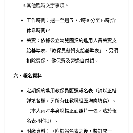
3.
其他臨時交辦事項。
工作時間：週一至週五，
7
時
30
分至
16
時
(
含
休息時間
)
。
薪資：依據公立幼兒園契約進用人員薪資支
給基準表
-
「教保員薪資支給基準表」，另須
扣除勞保、
健保費及勞退自付額。
六、報名資料
定期契約進用教保員甄選報名表（請以正楷
詳填各欄，另所有任教職經歷均應填寫）。
（本人兩吋半身脫帽正面照片一張，貼於報
名表
-
附件
1
）。
附繳資料：（附於報名表之後，裝訂成一