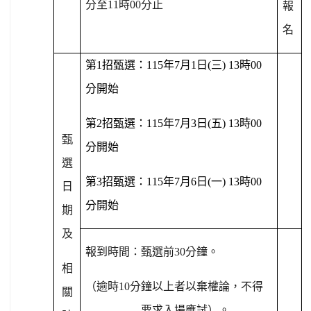
分至
11
時
00
分止
報
名
第
1
招甄選：
115
年
7
月
1
日
(
三
) 13
時
00
分開始
第
2
招甄選：
115
年
7
月
3
日
(
五
) 13
時
00
甄
分開始
選
第
3
招甄選：
115
年
7
月
6
日
(
一
) 13
時
00
日
分開始
期
及
報到時間：甄選前
30
分鐘。
相
（逾時
10
分鐘以上者以棄權論，不得
關
要求入場應試）。