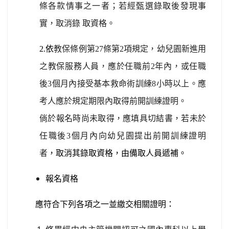
條各款情事之一者；若經甄選錄取後發現事
實，取消錄
取資格。
2.
依
教保條例第
27
條第
2
項規定，幼兒園新進用
之教保服務人員，應於任職前
2
年內，或任職
後
3
個月內接受基本救命術訓練
8
小時以上。應
考人應於規定期限內取得前開訓練證明。
倘於報名時尚未取得，應填具切結書，若未於
任職後
3
個月內向幼兒園提出前開訓練證明
者
，取消其錄取資格，由備取人員遞補。
報名資格
應符合下列各項之一並繳交相關證明：