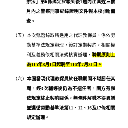
辦法」第
6
條規定於報到後
1
週內出具近三個
月內之警察刑事紀錄證明文件報本校
(
園
)
備
查。
（五）本次甄選錄取所進用之代理教保員，係依勞
動基準法規定辦理，簽訂定期契約，相關權
利及義務依相關法規核實辦理，
聘期原則上
為
115
年
8
月
1
日起聘至
116
年
7
月
31
日。
（六）
本園發現代理教保員於任職期間不堪勝任其
職，經
3
次輔導後仍為不適任者，園方有權
依規定終止契約關係，無條件解職不得異議
並遵循勞動基準法第
11
、
12
、
16
及
17
條相關
規定辦理。