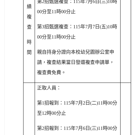
第
2
招甄選複查：
115
年
7
月
6
日
(
三
)10
時
績
00
分至
11
時
00
分止
複
第
3
招甄選複查：
115
年
7
月
7
日
(
五
)10
時
查
00
分至
11
時
00
分止
時
親自持身分證向本校幼兒園辦公室申
間
請，複查結果當日發還複查申請單，
複查費免費。
正取人員：
第
1
招報到：
115
年
7
月
2
日
(
二
)11
時
00
分
至
12
時
00
分止
第
2
招報到：
115
年
7
月
6
日
(
三
)11
時
00
分