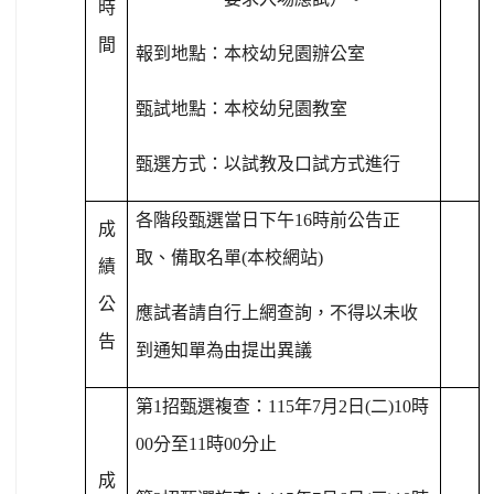
時
間
報到地點：本校幼兒園辦公室
甄試地點：本校幼兒園教室
甄選方式：以試教及口試方式進行
各階段甄選當日下午
16
時前公告正
成
取、備取名單
(
本校網站
)
績
公
應試者請自行上網查詢，不得以未收
告
到通知單為由提出異議
第
1
招甄選複查：
115
年
7
月
2
日
(
二
)10
時
00
分至
11
時
00
分止
成