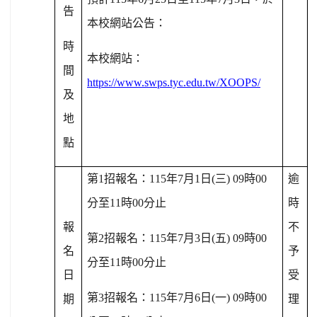
告
本校網站公告：
時
本校網站：
間
https://www.swps.tyc.edu.tw/XOOPS/
及
地
點
第
1
招報名：
115
年
7
月
1
日
(
三
) 09
時
00
逾
分至
11
時
00
分止
時
報
不
第
2
招報名：
115
年
7
月
3
日
(
五
) 09
時
00
名
予
分至
11
時
00
分止
日
受
第
3
招報名：
115
年
7
月
6
日
(
一
) 09
時
00
期
理