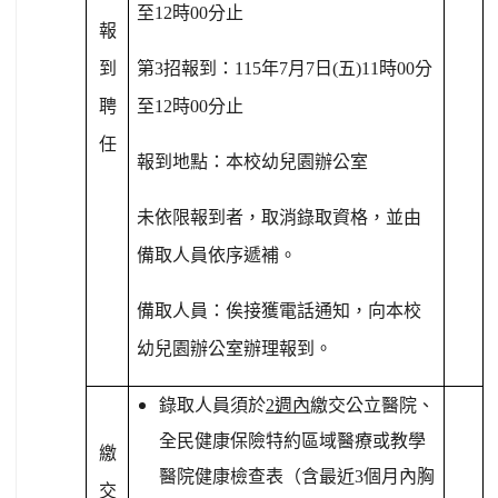
至
12
時
00
分止
報
到
第
3
招報到：
115
年
7
月
7
日
(
五
)11
時
00
分
聘
至
12
時
00
分止
任
報到地點：本校幼兒園辦公室
未依限報到者，取消錄取資格，並由
備取人員依序遞補。
備取人員：俟接獲電話通知，向本校
幼兒園辦公室
辦理報到。
錄取人員須於
2
週內
繳交
公立醫院、
全民健康保險特約區域醫療或教學
繳
醫院健康檢查表
（含最近
3
個月內胸
交