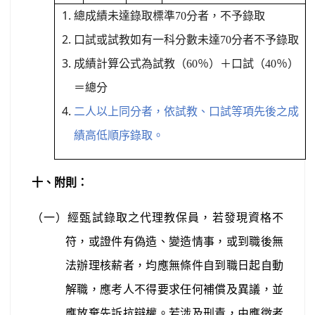
總成績未達錄取標準
70
分者，不予錄取
口試或試教如有一科分數未達
70
分者不予錄取
成績計算公式為試教（
60
％
）＋
口試（
40
％）
＝總分
二人以上同分者，依試教、口試等項先後之成
績高低順序錄取。
十、附則：
（一）經甄試錄取之代理教保員，若發現資格不
符，或證件有偽造、變造情事，或到職後無
法辦理核薪者，均應無條件自到職日起自動
解職，應考人不得要求任何補償及異議，並
應放棄先訴抗辯權。若涉及刑責，由應徵者