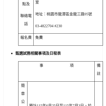
室
點及
地址：桃園市龍潭區金龍三路
95
號
聯絡電
話
03-4822704 #230
報名費
免費
甄選試務相關事項及日程表
事
項
備
註
簡
章
公
預計
115
年
6
月
25
日至
115
年
7
月
3
日，於