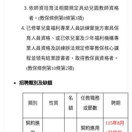
依師資培育法相關規定具幼兒園教師資格
者。
(
教保條例第
8
條第
3
項
)
已修畢兒童福利專業人員訓練實施方案具保
育人員資格、或已依兒童及少年福利機構專
業人員資格及訓練辦法規定修畢教保核心課
程並領有結業證書者，取得教保員資格者。
(
教保條例第
10
條第
2
項
)
招聘類別及缺額
名
任教職務
類別
性質
聘期
額
或
節數
契約進
115
年
8
月
契約進用