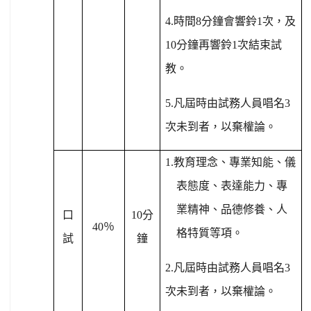
4.
時間
8
分鐘會響鈴
1
次，及
10
分鐘再響鈴
1
次結束試
教。
5.
凡屆時由試務人員唱名
3
次未到者，以棄權論。
1.
教育理念、專業知能、儀
表態度、表達能力、專
業精神、品德修養、人
口
10
分
40
％
格特質等項。
試
鐘
2.
凡屆時由試務人員唱名
3
次未到者，以棄權論。