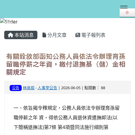
Tog
:::
本站消息
分月文章
電子報列表
有關銓敘部函知公務人員依法令辦理育孫
留職停薪之年資，繳付退撫基（儲）金相
關規定
林易辰
-
人事室公告
| 2026-06-05 | 點閱數： 88
公告
一、依旨揭令釋規定，公務人員依法令辦理育孫留
職停薪之年 資，得依公務人員退休資遣撫卹法(以
下簡稱退撫法)第7條 第4項暨同法施行細則第