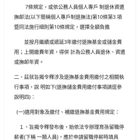
7條規定，或依公務人員個人專戶 制退休資遣
撫卹法(以下簡稱個人專戶制退撫法)第10條第3 項
暨同法施行細則第10條規定，選擇全額負擔
並按月繼續或遞延3年繳付退撫基金或儲金費
用；上開繳費年資，得併 計為公務人員退休、資遣
或撫卹年資。
二、茲就旨揭令釋涉及退撫基金費用繳付之相關執
行事項，說 明如下(退撫儲金費用繳付事項請逕參
說明四)：
(一)適用對象及繳付、補繳退撫基金費用規定：
１、旨揭令釋發布後，始依法令辦理育孫留職停
薪者(下稱 一類人員)，應於申請留職停薪時填具