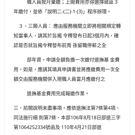
職人員按月彙繳；上開費用亦得選擇遞延 3
年繳付，並依「說明二-(二)-1-(3)」程序辦理。
３、三類人員： 應由服務機關立即將相關規定轉
知當事人，請其於旨揭 令釋發布日起3個月內，確
認是否就旨揭令釋發布前育 孫留職停薪之全
部年資，申請全額負擔一次繳付退撫基 金費
用，如是，應請其填具申請書並將應繳費用一次全
額交由服務機關併入現職人員當月應繳付之
退撫基金費用完成報繳作業。
三、前開說明未盡事項，應依退撫法第7條第4項、
同法施行細 則第7條、本部106年8月18日部退三字
第1064252334號函及 110年4月21日部退