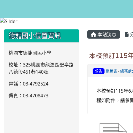
:::
:::
德龍國小位置資訊
本站消息
桃園市德龍國民小學
本校預訂115
校址：325桃園市龍潭區聖亭路
楊騰雲
-
總務處
八德段451巷140號
公告
電話：03
-4792524
本校預訂115年
傳真：03-4708473
程如附件，請參