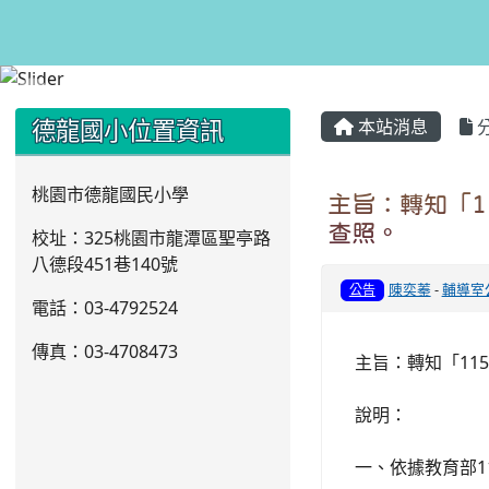
:::
:::
德龍國小位置資訊
本站消息
桃園市德龍國民小學
主旨：轉知「1
查照。
校址：325桃園市龍潭區聖亭路
八德段451巷140號
陳奕蓁
-
輔導室
公告
電話：03
-4792524
傳真：03-4708473
主旨：轉知「11
說明：
一、依據教育部11