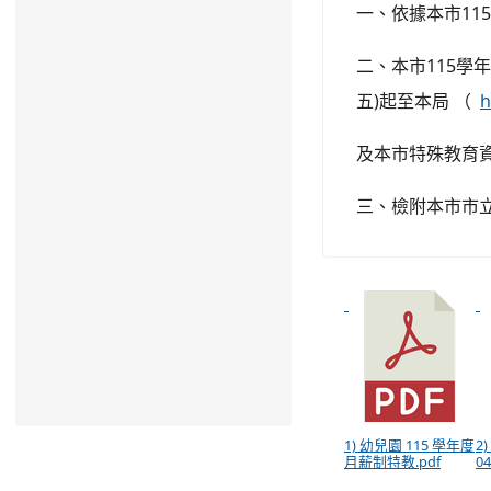
一、依據本市11
二、本市115學
五)起至本局 （
h
及本市特殊教育資
三、檢附本市市立
1) 幼兒園 115 學年度
2)
月薪制特教.pdf
04