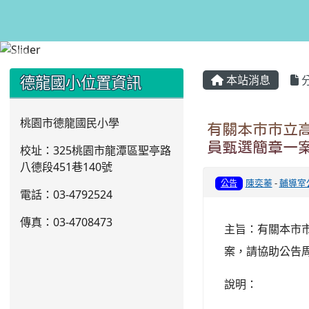
:::
:::
德龍國小位置資訊
本站消息
桃園市德龍國民小學
有關本市市立高
員甄選簡章一
校址：325桃園市龍潭區聖亭路
八德段451巷140號
陳奕蓁
-
輔導室
公告
電話：03
-4792524
傳真：03-4708473
主旨：有關本市市
案，請協助公告
說明：