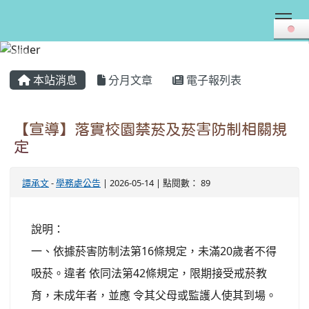
Tog
:::
本站消息
分月文章
電子報列表
【宣導】落實校園禁菸及菸害防制相關規
定
譚承文
-
學務處公告
| 2026-05-14 | 點閱數： 89
說明：
一、依據菸害防制法第16條規定，未滿20歲者不得
吸菸。違者 依同法第42條規定，限期接受戒菸教
育，未成年者，並應 令其父母或監護人使其到場。