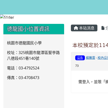
:::
:::
德龍國小位置資訊
本站消息
桃園市德龍國民小學
本校預定於11
校址：325桃園市龍潭區聖亭路
楊騰雲
-
校內公
八德段451巷140號
公告
73
電話：03
-4792524
傳真：03-4708473
需登入，並限「網