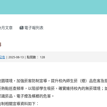
分月文章
電子報列表
導
公告
| 2025-08-13 | 點閱數： 128
校園環境，加強菸害防制宣導，提升校內師生菸（煙）品危害及
菸熱點巡查頻率，以阻卻學生吸菸，確實維持校內的無菸環境；並
認識菸品、電子煙及檳榔的危害。
防制相關宣導資料如下：