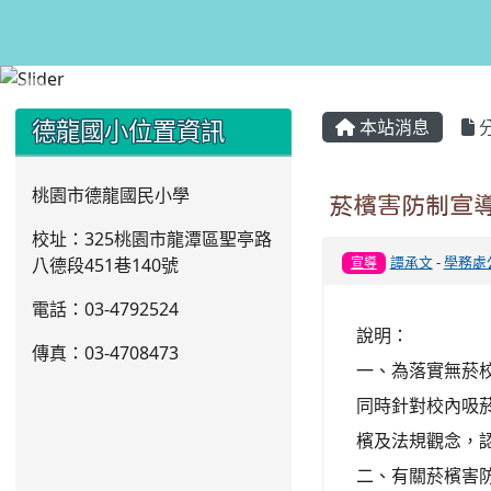
:::
:::
德龍國小位置資訊
本站消息
桃園市德龍國民小學
菸檳害防制宣
校址：325桃園市龍潭區聖亭路
譚承文
-
學務處
八德段451巷140號
宣導
電話：03
-4792524
說明：
傳真：03-4708473
一、為落實無菸
同時針對校內吸
檳及法規觀念，
二、有關菸檳害