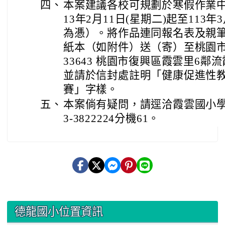
四、
本案建議各校可規劃於寒假作業中
13年2月11日(星期二)起至113年
為慿）。將作品連同報名表及親
紙本（如附件）送（寄）至桃園
33643 桃園市復興區霞雲里6鄰
並請於信封處註明「健康促進性教
賽」字樣。
五、
本案倘有疑問，請逕洽霞雲國小學
3-3822224分機61。
:::
德龍國小位置資訊