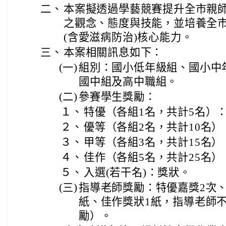
二、
本案擬透過學藝競賽提升全市親師
之觀念、態度與技能，並培養全
(含愛滋病防治)核心能力。
三、
本案相關訊息如下：
(一)
組別：國小低年級組、國小中
國中組及高中職組。
(二)
參賽學生獎勵：
１、
特優（各組1名，共計5名）：
２、
優等（各組2名，共計10名）
３、
甲等（各組3名，共計15名）
４、
佳作（各組5名，共計25名）
５、
入選(若干名)：獎狀。
(三)
指導老師獎勵：特優嘉獎2次、
紙、佳作獎狀1紙，指導老師不
勵）。