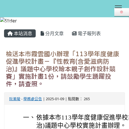
Tog
:::
本站消息
分月文章
電子報列表
檢送本市霞雲國小辦理「113學年度健康
促進學校計畫－『性教育(含愛滋病防
治)』議題中心學校繪本親子創作設計競
賽」實施計畫1份，請鼓勵學生踴躍投
件，請查照。
阮美陵
-
學務處公告
| 2025-01-09 | 點閱數： 265
一、
依據本市113學年度健康促進學
治)議題中心學校實施計畫辦理。