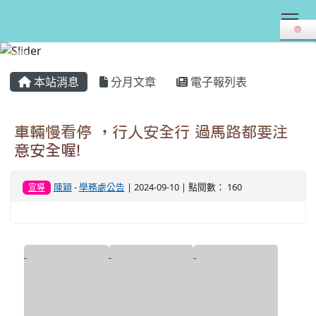
Tog
:::
本站消息
分月文章
電子報列表
車輛慢看停 ，行人安全行 過馬路都要注
意安全喔!
陳穎
-
學務處公告
| 2024-09-10 | 點閱數： 160
宣導