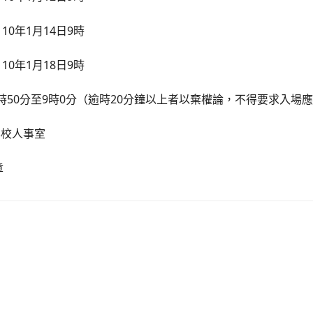
110
1
14
9
年
月
日
時
110
1
18
9
年
月
日
時
50
9
0
20
時
分至
時
分（逾時
分鐘以上者以棄權論，不得要求入場
本校人事室
章