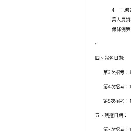
4.
已修
業人員資
保條例第
•
:
四、報名日期
3
第
次招考：
4
第
次招考：
5
第
次招考：
五、甄選日期：
3
第
次招考：