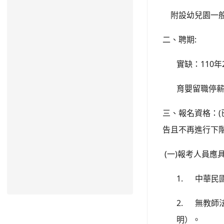
附設幼兒園一
:
二、聘期
110
實缺：
年
育嬰留職停
(
三、報名資格：
告且不再進行下
(
)
一
報考人員應
1.
中華民
2.
無教師
明）。