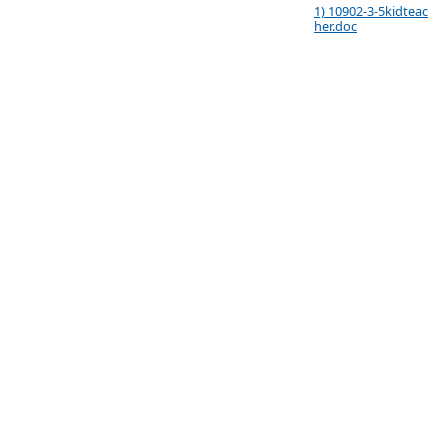
1) 10902-3-5kidteac
her.doc