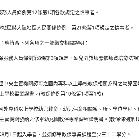
12
1
服務人員條例第
條第
項各款規定之情事者。
21
1
灣地區與大陸地區人民關係條例」第
條第
項規定之情事者。
：應符合下列各項之一並繳交相關證明：
8
3
保服務人員條例第
條第
項規定，幼兒園教師應依師資培育法規
經中央主管機關認可之國內專科以上學校教保相關系科之幼兒園
(
10
1
1
)
上學校畢業證書。
教保條例第
條第
項第
款
國外專科以上學校幼兒教育、幼兒保育相關系、所、學位學程、
(
1
主管機關發給之修畢幼兒園教保專業課程證明書。
教保條例第
8
1
年
月
日起入學者，並須修畢教保專業課程至少三十二學分。