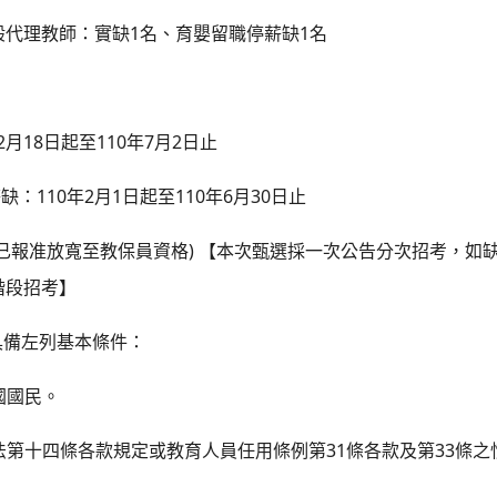
1
1
般代理教師：實缺
名、育嬰留職停薪缺
名
2
18
110
7
2
月
日起至
年
月
日止
110
2
1
110
6
30
薪缺：
年
月
日起至
年
月
日止
)
已報准放寬至教保員資格
【本次甄選採一次公告分次招考，如
階段招考】
具備左列基本條件：
國國民。
31
33
法第十四條各款規定或教育人員任用條例第
條各款及第
條之