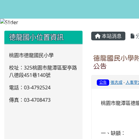
:::
:::
德龍國小位置資訊
本站消息
桃園市德龍國民小學
德龍國民小學附
公告
校址：325桃園市龍潭區聖亭路
八德段451巷140號
張志成
-
人事室
公告
電話：03
-4792524
傳真：03-4708473
桃園市龍潭區德
一、缺額：