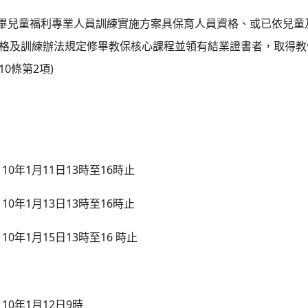
畢兒童福利專業人員訓練實施方案具保育人員資格、或已依兒童
格及訓練辦法規定修畢教保核心課程並領有結業證書者，取得教
10
2
)
條第
項
110
1
11
13
16
年
月
日
時至
時止
110
1
13
13
16
年
月
日
時至
時止
110
1
15
13
16
年
月
日
時至
時止
110
1
12
9
年
月
日
時