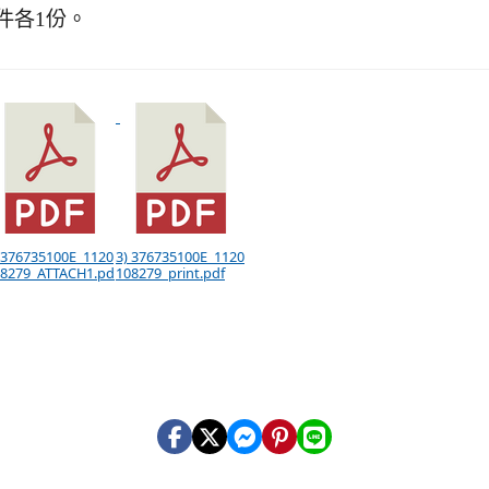
件各1份。
 376735100E_1120
3) 376735100E_1120
8279_ATTACH1.pd
108279_print.pdf