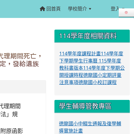
回首頁
學校簡介
登入
:::
:::
114學年度相關資料
114學年度課程計畫
114學年度
代理期間死亡，
下學期學生行事曆
115學年度
定，發給遺族
教科書版本
114學年度下學期公
開授課時程
德龍國小定期評量
注意事項
德龍國小校訂課程
學生輔導管教專區
代理期間
辦法」規
德龍國小中輟生通報及復學輔
導實施計畫
並檢附原函影