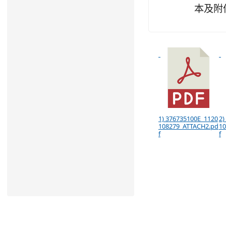
本及附
1) 376735100E_1120
2)
108279_ATTACH2.pd
10
f
f