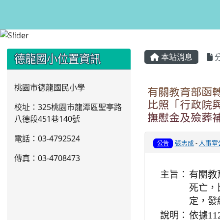
:::
:::
德龍國小位置資訊
本站消息
桃園市德龍國民小學
有關教育部函
比照「行政院
校址：325桃園市龍潭區聖亭路
撫慰金及殮葬
八德段451巷140號
電話：03
-4792524
張志成
-
人事室
公告
傳真：03-4708473
主旨：
有關教
死亡，
定，發
說明：
依據11