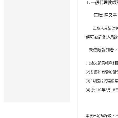
一般代理教師
:
正取
陳又平
正取人員請於
1
務可委託他人報
未依限報到者，
(1)
繳交郵局帳戶封
(2)
眷屬如有需加健
(3)2
吋照片光碟檔
(4)
110
2
18
於
年
月
本次已足額錄取，