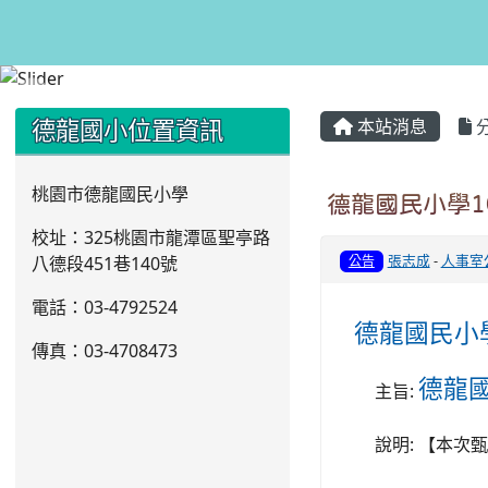
:::
:::
德龍國小位置資訊
本站消息
桃園市德龍國民小學
德龍國民小學1
校址：325桃園市龍潭區聖亭路
張志成
-
人事室
八德段451巷140號
公告
電話：03
-4792524
德龍國民小
傳真：03-4708473
德龍國
:
主旨
:
說明
【本次甄