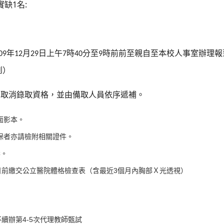
實缺
1
名
:
年
月
日上午
時
分至
時前前至親自至本校人事室辦理報
09
12
29
7
40
9
到）
取消錄取資格，並由備取人員依序遞補。
面影本。
保者亦請檢附相關證件。
案。
3
日前繳交公立醫院體格檢查表（含最近
個月內胸部Ｘ光透視）
4-5
不續辦第
次代理教師甄試