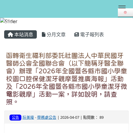
Tog
:::
本站消息
分月文章
電子報列表
函轉衛生福利部委託社團法人中華民國牙
醫師公會全國聯合會（以下簡稱牙醫全聯
會）辦理「2026年全國暨各縣市國小學童
校園口腔保健潔牙觀摩暨推廣海報」活動
及「2026年全國暨各縣市國小學童潔牙微
電影觀摩」活動一案，詳如說明，請查
照。
阮美陵
-
學務處公告
| 2026-04-07 | 點閱數： 89
公告