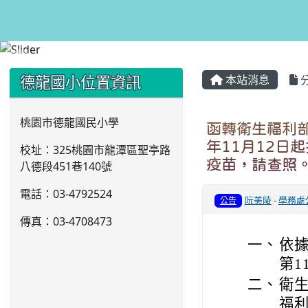
:::
:::
德龍國小位置資訊
本站消息
桃園市德龍國民小學
函轉衛生福利部修
年11月12日起提
校址：325桃園市龍潭區聖亭路
疫苗，請查照
八德段451巷140號
電話：03
-4792524
阮美陵
-
學務處
公告
傳真：03-4708473
一、
依據
第1
二、
衛生
福利