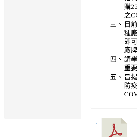
購2
之C
三、
目前
種
即
廠
四、
請
重
五、
旨
防疫
CO