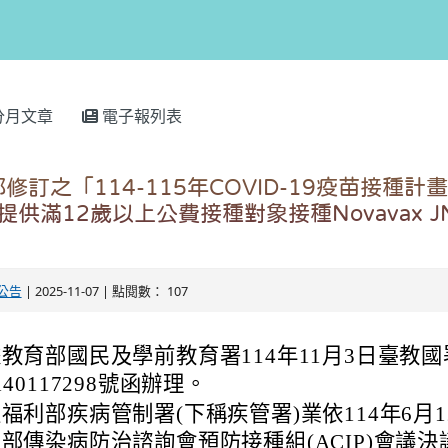
分月文章
電子報列表
訂之「114-115年COVID-19疫苗接種計
供滿12歲以上公費接種對象接種Novavax JN.1
。
公告
| 2025-11-07 | 點閱數： 107
教育部國民及學前教育署114年11月3日臺教
140117298號函辦理。
福利部疾病管制署(下稱疾管署)業依114年6月
部傳染病防治諮詢會預防接種組(ACIP)會議決