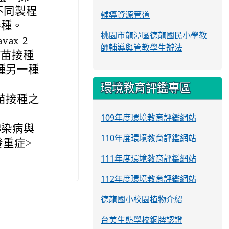
備不同製程
輔導資源管道
接種。
桃園市龍潭區德龍國民小學教
ax 2
師輔導與管教學生辦法
疫苗接種
種另一種
環境教育評鑑專區
苗接種之
109年度環境教育評鑑網站
傳染病與
110年度環境教育評鑑網站
發重症>
111年度環境教育評鑑網站
112年度環境教育評鑑網站
德龍國小校園植物介紹
台美生態學校銅牌認證