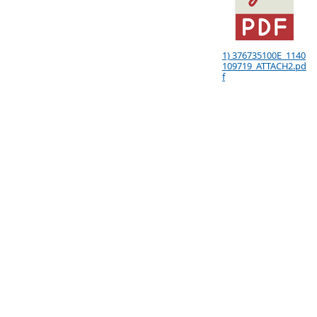
1) 376735100E_1140
109719_ATTACH2.pd
f