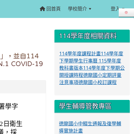
回首頁
學校簡介
登入
:::
:::
114學年度相關資料
114學年度課程計畫
114學年度
畫」，並自114
下學期學生行事曆
115學年度
 COVID-19
教科書版本
114學年度下學期公
開授課時程
德龍國小定期評量
注意事項
德龍國小校訂課程
學生輔導管教專區
國署學字
12日衛生
德龍國小中輟生通報及復學輔
導實施計畫
議，採