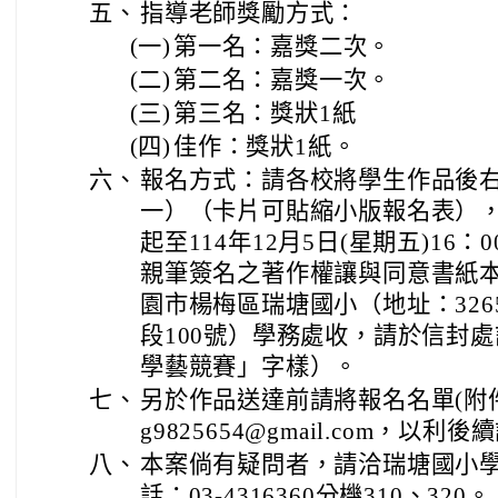
五、
指導老師獎勵方式：
(一)
第一名：嘉獎二次。
(二)
第二名：嘉獎一次。
(三)
第三名：獎狀1紙
(四)
佳作：獎狀1紙。
六、
報名方式：請各校將學生作品後
一）（卡片可貼縮小版報名表），於1
起至114年12月5日(星期五)16
親筆簽名之著作權讓與同意書紙本
園市楊梅區瑞塘國小（地址：326
段100號）學務處收，請於信封
學藝競賽」字樣）。
七、
另於作品送達前請將報名名單(附件三ex
g9825654@gmail.com，以
八、
本案倘有疑問者，請洽瑞塘國小
話：03-4316360分機310、320。