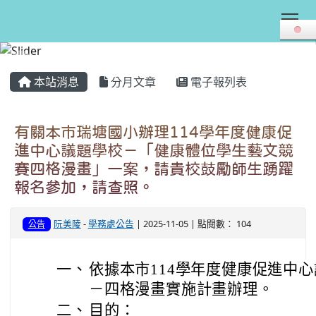
Tog
:::
本站消息
分月文章
電子報列表
有關本市瑞塘國小辦理114學年度健康促
進中心議題學校－「健康體位學生藝文競
賽四格漫畫」一案，請貴校鼓勵師生踴躍
報名參加，請查照。
阮美陵
-
學務處公告
| 2025-11-05 | 點閱數： 104
公告
一、
依據本市114學年度健康促進中
－四格漫畫實施計畫辦理。
二、
目的：