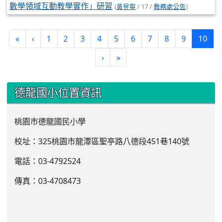
數學領域互動教學實作」研習
(
黃昱寧
/ 17 /
教務處公告
)
(cur
«
‹
1
2
3
4
5
6
7
8
9
10
›
»
:::
德龍國小位置資訊
桃園市德龍國民小學
校址：325桃園市龍潭區聖亭路八德段451巷140號
電話：03
-4792524
傳真：03-4708473