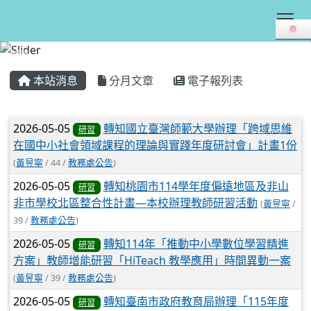
Tog
:::
本站消息
分月文章
電子報列表
文章列表
2026-05-05
轉知國立臺灣師範大學辦理「跨域思維
研習
在國中小社會領域課程的理論與實踐年度研討會」計畫1份
(
黃昱寧
/ 44 /
教務處公告
)
2026-05-05
轉知桃園市114學年度偏遠地區及非山
研習
非市學校北區整合性計畫—本校辦理教師研習活動
(
黃昱寧
/
39 /
教務處公告
)
2026-05-05
轉知114年「推動中小學數位學習精進
研習
方案」教師增能研習「HiTeach 教學應用」時間異動一案
(
黃昱寧
/ 39 /
教務處公告
)
2026-05-05
轉知臺南市政府教育局辦理「115年度
研習