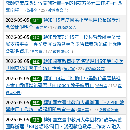
教師專業成長研習實施計畫─夢的N次方多元工作坊─南區
臺南場」
(
黃昱寧
/ 25 /
教務處公告
)
2026-05-05
轉知115年度國民小學候用校長辦學理
研習
念公開說明會
(
黃昱寧
/ 17 /
教務處公告
)
2026-05-05
轉知教育部115年「校長暨教師專業發
研習
展支持平臺」專業發展資源暨專業學習檔案功能線上說明
會報名資訊
(
黃昱寧
/ 17 /
教務處公告
)
2026-05-05
轉知國家教育研究院辦理115年第1梯次
研習
「閩東語研習工作坊」活動
(
黃昱寧
/ 22 /
教務處公告
)
2026-05-05
轉知114年「推動中小學數位學習精進
研習
方案」教師增能研習「HiTeach 教學應用」
(
黃昱寧
/ 18 /
教
務處公告
)
2026-05-05
轉知國立臺北教育大學辦理「B2.PBL 教
研習
學應用工作坊」課程相關事宜一案
(
黃昱寧
/ 17 /
教務處公告
)
2026-05-05
轉知國立臺中教育大學因材網數學素養
研習
團隊辦理「B4各領域/科目、議題數位教學工作坊-AI融入