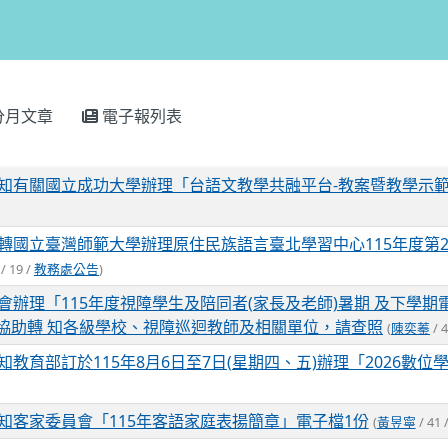
分月文章
電子報列表
知有關國立成功大學辦理「台語文教學共融平台-教案暨教學示
轉國立臺灣師範大學辦理原住民族語言臺北學習中心115年度第
/ 19 /
教務處公告
)
會辦理「115年度視障學生及陪同者(家長及老師)暑期 及下學
協助轉 知各級學校、視障巡迴教師及相關單位，請查照
(
陳奕蓁
/ 4
知教育部訂於115年8月6日至7日(星期四、五)辦理「2026數
知客家委員會「115年客語家庭表揚簡章」電子檔1份
(
黃昱寧
/ 41 