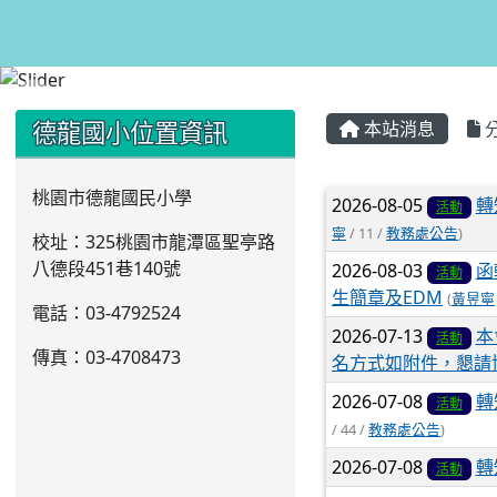
:::
:::
德龍國小位置資訊
本站消息
文章列表
桃園市德龍國民小學
2026-08-05
轉
活動
寧
/ 11 /
教務處公告
)
校址：325桃園市龍潭區聖亭路
八德段451巷140號
2026-08-03
函
活動
生簡章及EDM
(
黃昱寧
電話：03
-4792524
2026-07-13
本
活動
傳真：03-4708473
名方式如附件，懇請
2026-07-08
轉
活動
/ 44 /
教務處公告
)
2026-07-08
轉
活動