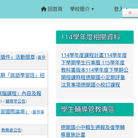
回首頁
學校簡介
登入
:::
:::
114學年度相關資料
114學年度課程計畫
114學年度
範徵件」活動簡章
(
黃昱
下學期學生行事曆
115學年度
教科書版本
114學年度下學期公
2期「族語學習班」招
開授課時程
德龍國小定期評量
注意事項
德龍國小校訂課程
期電腦課程」內容及報
0 /
輔導室公告
)
學生輔導管教專區
位學習國際論壇」
(
黃昱寧
德龍國小中輟生通報及復學輔
/
教務處公告
)
導實施計畫