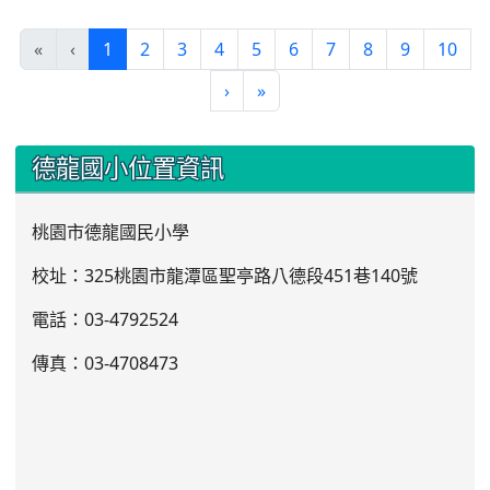
(current)
«
‹
1
2
3
4
5
6
7
8
9
10
›
»
:::
德龍國小位置資訊
桃園市德龍國民小學
校址：325桃園市龍潭區聖亭路八德段451巷140號
電話：03
-4792524
傳真：03-4708473