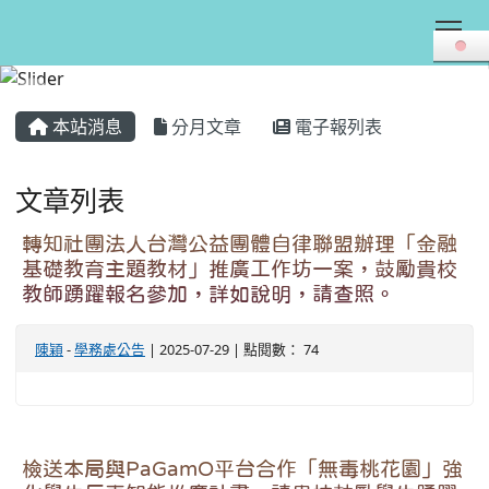
Tog
:::
本站消息
分月文章
電子報列表
文章列表
轉知社團法人台灣公益團體自律聯盟辦理「金融
基礎教育主題教材」推廣工作坊一案，鼓勵貴校
教師踴躍報名參加，詳如說明，請查照。
陳穎
-
學務處公告
| 2025-07-29 | 點閱數： 74
檢送本局與PaGamO平台合作「無毒桃花園」強