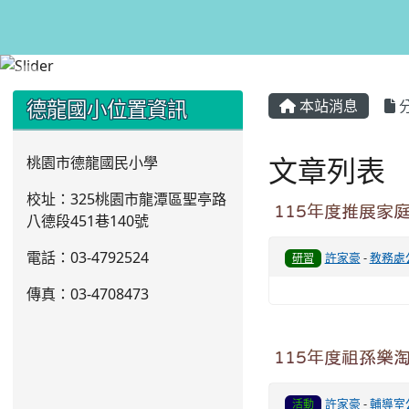
:::
:::
德龍國小位置資訊
本站消息
文章列表
桃園市德龍國民小學
校址：325桃園市龍潭區聖亭路
115年度推展家
八德段451巷140號
電話：03
-4792524
許家豪
-
教務處
研習
傳真：03-4708473
115年度祖孫樂
許家豪
-
輔導室
活動