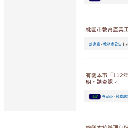
桃園市教育產業工
許家豪
-
教務處公告
| 2
有關本市「112
明，請查照。
許家豪
-
教務處
活動
檢送本校辦理自