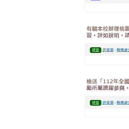
有關本校辦理桃園
習，詳如說明，
許家豪
-
教務處
研習
檢送「112年全
勵所屬踴躍參與
許家豪
-
教務處
研習