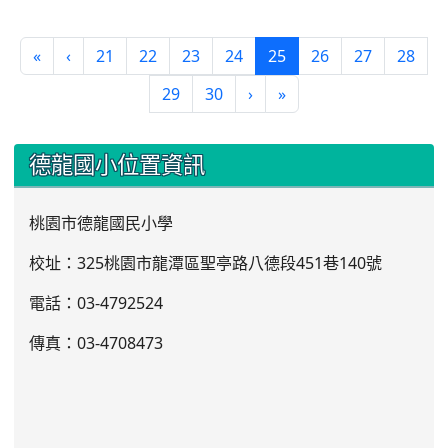
(current)
«
‹
21
22
23
24
25
26
27
28
29
30
›
»
:::
德龍國小位置資訊
桃園市德龍國民小學
校址：325桃園市龍潭區聖亭路八德段451巷140號
電話：03
-4792524
傳真：03-4708473