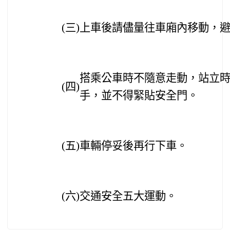
(
三)
上車後請儘量往車廂內移動，
搭乘公車時不隨意走動，站立
(
四)
手，並不得緊貼安全門。
(
五)
車輛停妥後再行下車。
(
六)
交通安全五大運動。