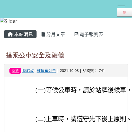
Tog
:::
本站消息
分月文章
電子報列表
搭乘公車安全及禮儀
陳紹玫
-
輔導室公告
| 2021-10-08 | 點閱數： 741
宣導
(
一)
等候公車時，請於站牌後候車
(
二)
上車時，請遵守先下後上原則