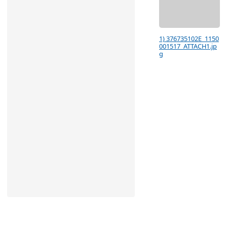
1) 376735102E_1150
001517_ATTACH1.jp
g