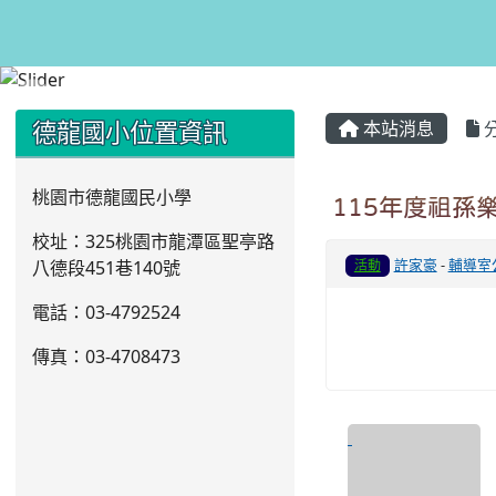
:::
:::
德龍國小位置資訊
本站消息
桃園市德龍國民小學
115年度祖孫
校址：325桃園市龍潭區聖亭路
許家豪
-
輔導室
八德段451巷140號
活動
電話：03
-4792524
傳真：03-4708473