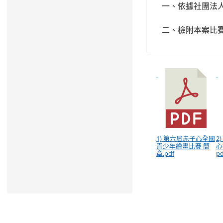
一、依據社團法人
二、檢附本案比
1) 第六屆赤子心全國
2
青少年繪畫比賽 簡
心
章.pdf
pd