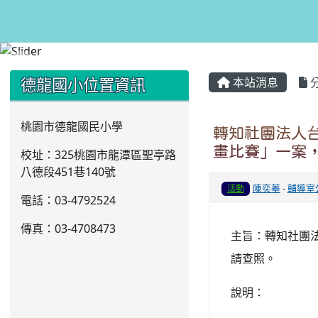
:::
:::
德龍國小位置資訊
本站消息
桃園市德龍國民小學
轉知社團法人
畫比賽」一案，
校址：325桃園市龍潭區聖亭路
八德段451巷140號
陳奕蓁
-
輔導室
活動
電話：03
-4792524
傳真：03-4708473
主旨：轉知社團
請查照。
說明：