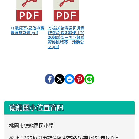
1) 數感盃-感敢挑戰
2) 檢送台灣探究與實
賽實施計畫.pdf
作教育協會辦理「20
26數感盃－國小數感
資優挑戰賽」活動公
文.pdf
:::
德龍國小位置資訊
桃園市德龍國民小學
校址：325桃園市龍潭區聖亭路八德段451巷140號