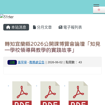
Tog
:::
本站消息
分月文章
電子報列表
轉知宜蘭縣2026公開課博覽會論壇「知見
—學校領導與教學的實踐故事」
黃昱寧
-
教務處公告
| 2026-06-02 | 點閱數： 43
活動