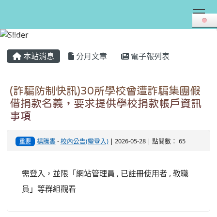
Tog
:::
本站消息
分月文章
電子報列表
(詐騙防制快訊)30所學校曾遭詐騙集團假
借捐款名義，要求提供學校捐款帳戶資訊
事項
楊騰雲
-
校內公告(需登入)
| 2026-05-28 | 點閱數： 65
重要
需登入，並限「網站管理員 , 已註冊使用者 , 教職
員」等群組觀看