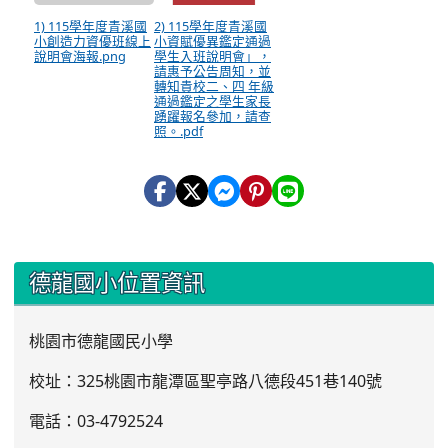
1) 115學年度青溪國
2) 115學年度青溪國
小創造力資優班線上
小資賦優異鑑定通過
說明會海報.png
學生入班說明會」，
請惠予公告周知，並
轉知貴校二、四 年級
通過鑑定之學生家長
踴躍報名參加，請查
照。.pdf
:::
德龍國小位置資訊
桃園市德龍國民小學
校址：325桃園市龍潭區聖亭路八德段451巷140號
電話：03
-4792524