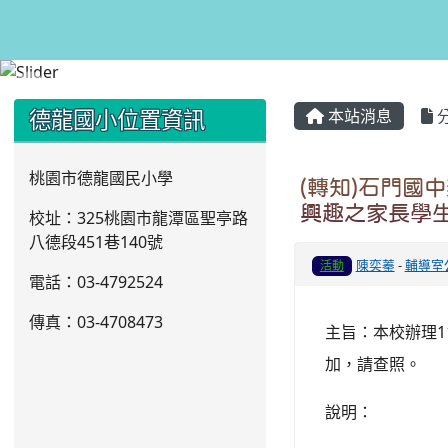
:::
:::
德龍國小位置資訊
本站消息
桃園市德龍國民小學
(轉知)石門國
興趣之家長學
校址：325桃園市龍潭區聖亭路
八德段451巷140號
陳奕蓁
-
輔導室
活動
電話：03
-4792524
傳真：03-4708473
主旨：本校辦理1
加，請查照。
說明：