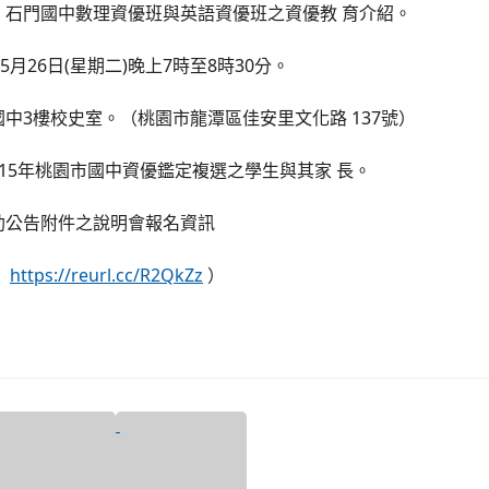
：石門國中數理資優班與英語資優班之資優教 育介紹。
5月26日(星期二)晚上7時至8時30分。
中3樓校史室。（桃園市龍潭區佳安里文化路 137號）
15年桃園市國中資優鑑定複選之學生與其家 長。
助公告附件之說明會報名資訊
：
https://reurl.cc/R2QkZz
）