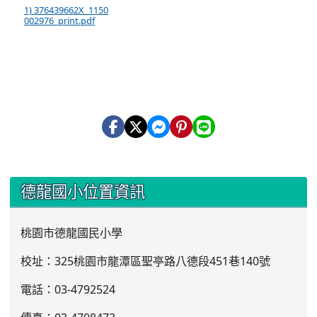
1) 376439662X_1150
002976_print.pdf
:::
德龍國小位置資訊
桃園市德龍國民小學
校址：325桃園市龍潭區聖亭路八德段451巷140號
電話：03
-4792524