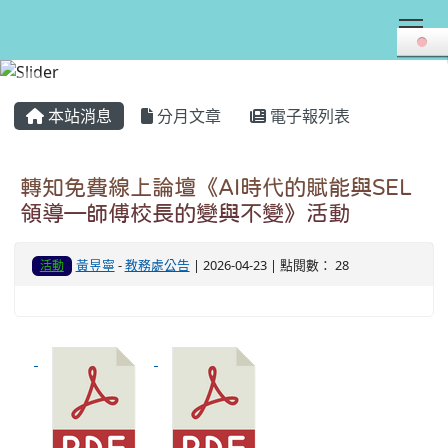
Tog
:::
本站消息
分月文章
電子報列表
轉知免費線上論壇《AI時代的賦能與SEL
領導—師傅校長的變與不變》活動
黃昱寧
-
教務處公告
| 2026-04-23 | 點閱數： 28
活動