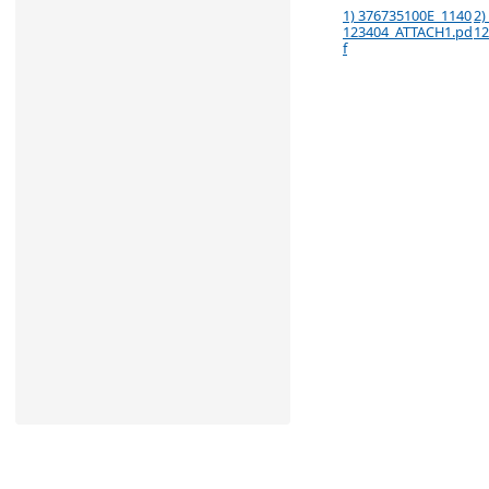
1) 376735100E_1140
2)
123404_ATTACH1.pd
12
f