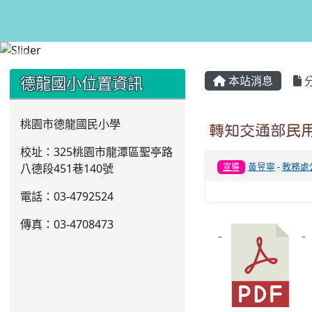
:::
:::
德龍國小位置資訊
本站消息
桃園市德龍國民小學
轉知交通部民
校址：325桃園市龍潭區聖亭路
黃昱寧
-
教務處
八德段451巷140號
宣導
電話：03
-4792524
傳真：03-4708473