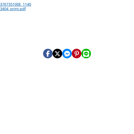
 376735100E_1140
3404_print.pdf