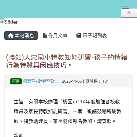
Tog
:::
本站消息
分月文章
電子報列表
(轉知)大忠國小特教知能研習-孩子的情緒
行為特質與因應技巧。
陳奕蓁
-
輔導室公告
| 2025-11-06 | 點閱數： 131
研習
主旨：有關本校辦理「桃園市114年度加強各校教
職員及家長特教知能研習」一案，敬請鼓勵所屬教
師、特教助理員、家長踴躍報名參加，請查照。
說明：